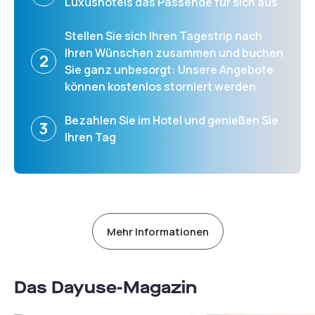
Luxushotels das Passende für sich aus
Stellen Sie sich Ihren Tagestrip nach
Ihren Wünschen zusammen und buchen
2
Sie ganz unbesorgt: Unsere Angebote
können kostenlos storniert werden
Bezahlen Sie im Hotel und genießen Sie
3
Ihren Tag
Mehr Informationen
Das Dayuse-Magazin