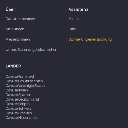
Über
Assistenz
Das Unternehmen
Kontakt
Meinungen
Hilfe
Pressestimmen
Stornierung einer Buchung
Unsere Stellenangebote ansehen
LÄNDER
Dayuse
Frankreich
Dayuse
Großbritannien
Dayuse
Vereinigte Staaten
Dayuse
Italien
Dayuse
Spanien
Dayuse
Deutschland
Dayuse
Belgien
Dayuse
Schweiz
Dayuse
Brasilien
Dayuse
Niederlande
Dayuse
Australien
Dayuse
Irland