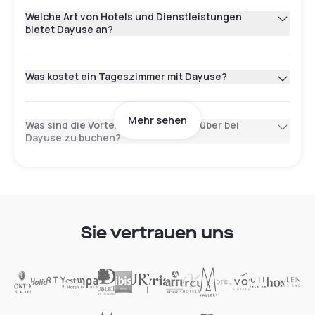
Welche Art von Hotels und Dienstleistungen
bietet Dayuse an?
Was kostet ein Tageszimmer mit Dayuse?
Mehr sehen
Was sind die Vorteile, ein Hotel tagsüber bei
Dayuse zu buchen?
Wie buche ich mit Dayuse? Brauche ich eine
Kreditkarte?
Sie vertrauen uns
Welche Zeitfenster stehen zur Verfügung?
Wo befinden sich die Stundenhotels, die auf
Dayuse in Österreich verfügbar sind?