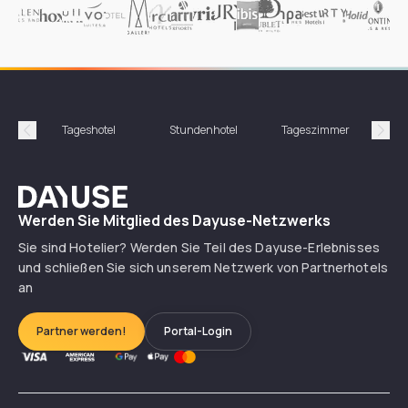
Was sind die Stornierungsbedingungen von
Dayuse?
Was ist ein Daycation im Hotel?
Tageshotel
Stundenhotel
Tageszimmer
St
Précédent
Suiv
In welchen Ländern können Sie Hotels mit
Dayuse
Dayuse buchen?
Werden Sie Mitglied des Dayuse-Netzwerks
Sie sind Hotelier? Werden Sie Teil des Dayuse-Erlebnisses
Wie wird Ihr Hotel ein Partner von Dayuse?
und schließen Sie sich unserem Netzwerk von Partnerhotels
an
Partner werden!
Portal-Login