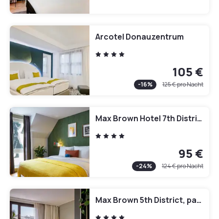
Arcotel Donauzentrum
105 €
-
16
%
125 €
pro Nacht
Max Brown Hotel 7th District, part of Sircle Collection
95 €
-
24
%
124 €
pro Nacht
Max Brown 5th District, part of Sircle Collection