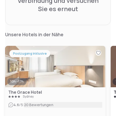
Verbindung und versuchen
Sie es erneut
Unsere Hotels in der Nähe
Poolzugang inklusive
10h - 17h
The Grace Hotel
T
Sydney
|
4.6
/5
20 Bewertungen