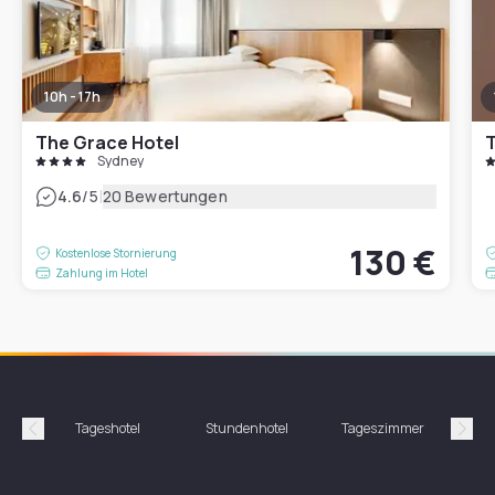
10h - 17h
The Grace Hotel
T
Sydney
|
4.6
/5
20 Bewertungen
130 €
Kostenlose Stornierung
Zahlung im Hotel
Tageshotel
Stundenhotel
Tageszimmer
St
Précédent
Suiv