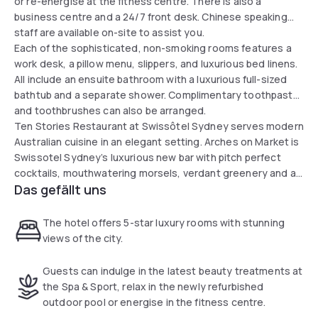
or re-energise at the fitness centre. There is also a
business centre and a 24/7 front desk. Chinese speaking
staff are available on-site to assist you.
Each of the sophisticated, non-smoking rooms features a
work desk, a pillow menu, slippers, and luxurious bed linens.
All include an ensuite bathroom with a luxurious full-sized
bathtub and a separate shower. Complimentary toothpaste
and toothbrushes can also be arranged.
Ten Stories Restaurant at Swissôtel Sydney serves modern
Australian cuisine in an elegant setting. Arches on Market is
Swissotel Sydney’s luxurious new bar with pitch perfect
cocktails, mouthwatering morsels, verdant greenery and a
Das gefällt uns
playlist that will keep you swinging into the wee hours.
The hotel offers 5-star luxury rooms with stunning
views of the city.
Guests can indulge in the latest beauty treatments at
the Spa & Sport, relax in the newly refurbished
outdoor pool or energise in the fitness centre.