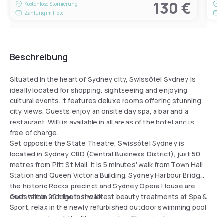
130 €
Kostenlose Stornierung
Zahlung im Hotel
Beschreibung
Situated in the heart of Sydney city, Swissôtel Sydney is
ideally located for shopping, sightseeing and enjoying
cultural events. It features deluxe rooms offering stunning
city views. Guests enjoy an onsite day spa, a bar and a
restaurant. WiFi is available in all areas of the hotel and is
free of charge.
Set opposite the State Theatre, Swissôtel Sydney is
located in Sydney CBD (Central Business District), just 50
metres from Pitt St Mall. It is 5 minutes' walk from Town Hall
Station and Queen Victoria Building. Sydney Harbour Bridge,
the historic Rocks precinct and Sydney Opera House are
each within 20 minutes' walk.
Guests can indulge in the latest beauty treatments at Spa &
Sport, relax in the newly refurbished outdoor swimming pool