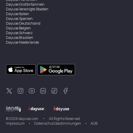
Dayuse
Großbritannien
Dayuse
Vereinigte Staaten
Dayuse
Italien
Dayuse
Spanien
Dayuse
Deutschland
Dayuse
Belgien
Dayuse
Schweiz
Dayuse
Brasilien
Dayuse
Niederlande
Dayuse
Australien
Dayuse
Irland
Dayuse
Hongkong
Dayuse
Kanada
Dayuse
Singapur
Dayuse
Zweden
Dayuse
Thailand
Dayuse
Portugal
Dayuse
Korea
Dayuse
Neuseeland
Dayuse
Türkei
©
2026
dayuse.com
•
All Rights Reserved
Impressum
•
Datenschutzbestimmungen
•
AGB