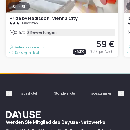
10h - 18h
Prize by Radisson, Vienna City
I
Favoriten
|
3.4
/5
3 Bewertungen
59 €
Kostenlose Stornierung
-
43
%
103 €
pro Nacht
Zahlung im Hotel
Tageshotel
Stundenhotel
Tageszimmer
St
Précédent
Suiv
Dayuse
Werden Sie Mitglied des Dayuse-Netzwerks