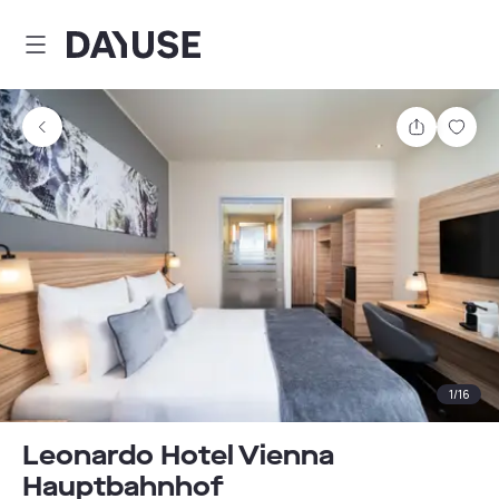
Dayuse
Teilen
Spei
1
/
16
Leonardo Hotel Vienna
Hauptbahnhof