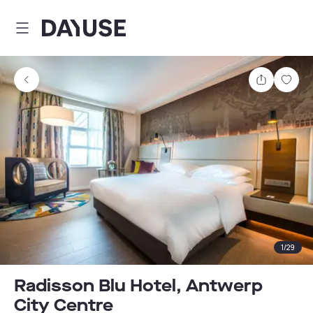
Dayuse
Teilen
Spei
1
/
29
Radisson Blu Hotel, Antwerp
City Centre