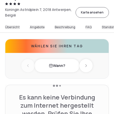
Koningin Astridplein 7, 2018 Antwerpen,
Karte ansehen
België
Übersicht
Angebote
Beschreibung
FAQ
Standor
WÄHLEN SIE IHREN TAG
Wann?
Previous day
Next day
Es kann keine Verbindung
zum Internet hergestellt
werden. Prüfen Sie Ihre