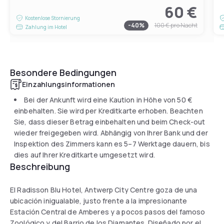
60 €
Kostenlose Stornierung
-
40
%
100 €
pro Nacht
Zahlung im Hotel
Besondere Bedingungen
Einzahlungsinformationen
Bei der Ankunft wird eine Kaution in Höhe von
50 €
einbehalten. Sie wird per Kreditkarte erhoben. Beachten
Sie, dass dieser Betrag einbehalten und beim Check-out
wieder freigegeben wird. Abhängig von Ihrer Bank und der
Inspektion des Zimmers kann es 5–7 Werktage dauern, bis
dies auf Ihrer Kreditkarte umgesetzt wird.
Beschreibung
El Radisson Blu Hotel, Antwerp City Centre goza de una
ubicación inigualable, justo frente a la impresionante
Estación Central de Amberes y a pocos pasos del famoso
Zoológico y del Barrio de los Diamantes. Diseñado por el