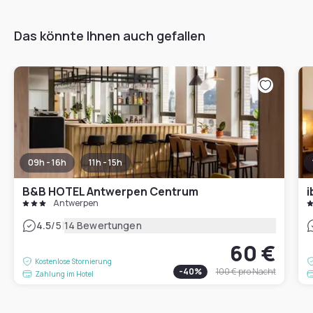
Das könnte Ihnen auch gefallen
09h - 16h
11h - 15h
B&B HOTEL Antwerpen Centrum
i
Antwerpen
|
4.5
/5
14 Bewertungen
60 €
Kostenlose Stornierung
-
40
%
100 €
pro Nacht
Zahlung im Hotel