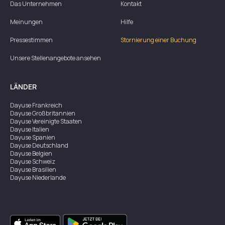
Das Unternehmen
Kontakt
Meinungen
Hilfe
Pressestimmen
Stornierung einer Buchung
Unsere Stellenangebote ansehen
LÄNDER
Dayuse
Frankreich
Dayuse
Großbritannien
Dayuse
Vereinigte Staaten
Dayuse
Italien
Dayuse
Spanien
Dayuse
Deutschland
Dayuse
Belgien
Dayuse
Schweiz
Dayuse
Brasilien
Dayuse
Niederlande
Dayuse
Australien
Dayuse
Irland
Dayuse
Hongkong
Dayuse
Kanada
Dayuse
Singapur