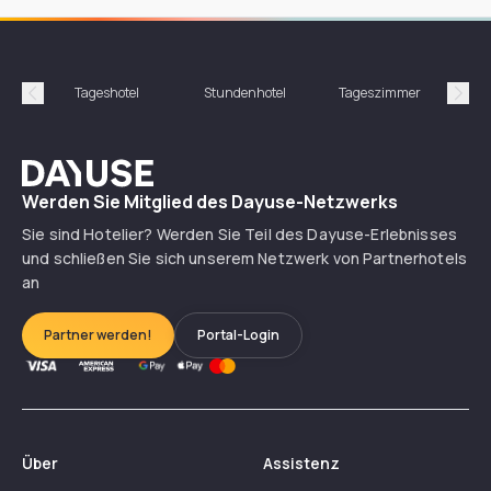
Tageshotel
Stundenhotel
Tageszimmer
St
Précédent
Suiv
Dayuse
Werden Sie Mitglied des Dayuse-Netzwerks
Sie sind Hotelier? Werden Sie Teil des Dayuse-Erlebnisses
und schließen Sie sich unserem Netzwerk von Partnerhotels
an
Partner werden!
Portal-Login
Über
Assistenz