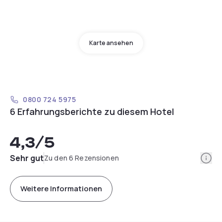
Karte ansehen
0800 724 5975
6 Erfahrungsberichte zu diesem Hotel
4,3
/5
Info
Sehr gut
Zu den 6 Rezensionen
Weitere Informationen