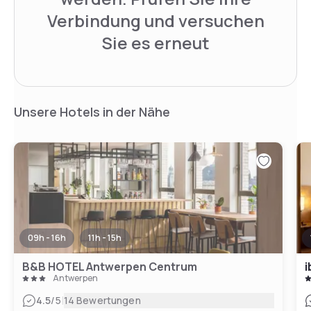
Verbindung und versuchen
Sie es erneut
Unsere Hotels in der Nähe
09h - 16h
11h - 15h
B&B HOTEL Antwerpen Centrum
i
Antwerpen
|
4.5
/5
14 Bewertungen