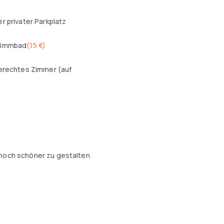
r privater Parkplatz
wimmbad
(
15 €
)
erechtes Zimmer (auf
 noch schöner zu gestalten