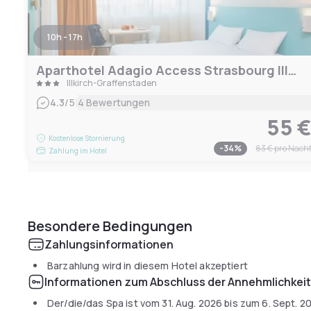
10h - 17h
Aparthotel Adagio Access Strasbourg Illkirch
Illkirch-Graffenstaden
|
4.3
/5
4 Bewertungen
55 
Kostenlose Stornierung
-
34
%
83 €
pro Nach
Zahlung im Hotel
Besondere Bedingungen
Zahlungsinformationen
Barzahlung wird in diesem Hotel akzeptiert
Informationen zum Abschluss der Annehmlichkei
Der/die/das Spa ist vom
31. Aug. 2026
bis zum
6. Sept. 2