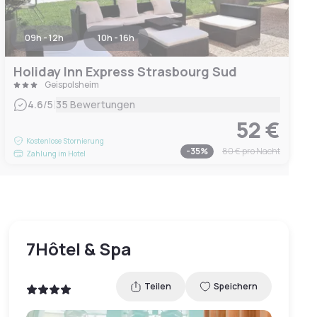
09h - 12h
10h - 16h
Holiday Inn Express Strasbourg Sud
Geispolsheim
|
4.6
/5
35 Bewertungen
52 €
Kostenlose Stornierung
-
35
%
80 €
pro Nacht
Zahlung im Hotel
7Hôtel & Spa
Teilen
Speichern