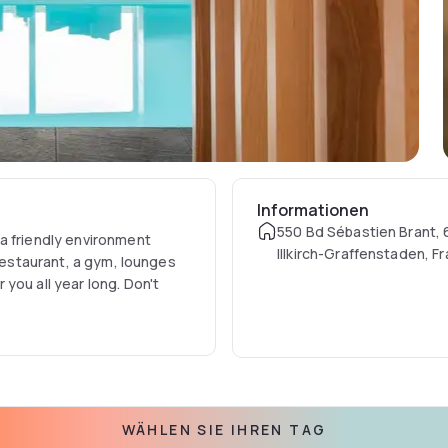
Informationen
550 Bd Sébastien Brant,
a friendly environment
Illkirch-Graffenstaden, F
 restaurant, a gym, lounges
you all year long. Don't
WÄHLEN SIE IHREN TAG