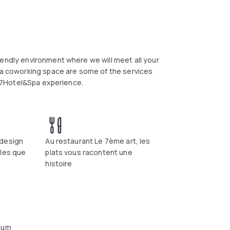
iendly environment where we will meet all your
d a coworking space are some of the services
he 7Hotel&Spa experience.
 design
Au restaurant Le 7ème art, les
bles que
plats vous racontent une
histoire
aum