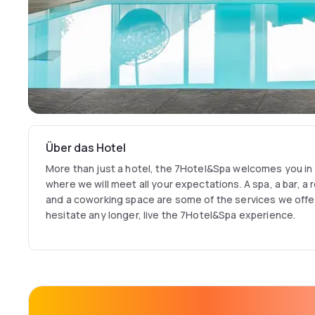
Über das Hotel
More than just a hotel, the 7Hotel&Spa welcomes you in 
where we will meet all your expectations. A spa, a bar, a
and a coworking space are some of the services we offer 
hesitate any longer, live the 7Hotel&Spa experience.