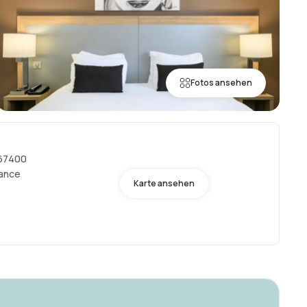
Fotos ansehen
 67400
rance
Karte ansehen