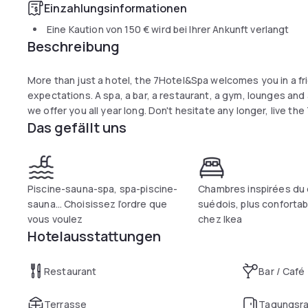
Einzahlungsinformationen
Eine Kaution von
150 €
wird bei Ihrer Ankunft verlangt
Beschreibung
More than just a hotel, the 7Hotel&Spa welcomes you in a fr
expectations. A spa, a bar, a restaurant, a gym, lounges an
we offer you all year long. Don't hesitate any longer, live t
Das gefällt uns
Piscine-sauna-spa, spa-piscine-
Chambres inspirées du
sauna… Choisissez l’ordre que
suédois, plus conforta
vous voulez
chez Ikea
Hotelausstattungen
Restaurant
Bar / Café
Terrasse
Tagungsr