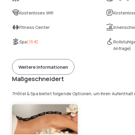
Kostenloses Wifi
Kostenlose
Fitness Center
Innensch
Spa
(
15 €
)
Rollstuhlg
Anfrage)
Weitere Informationen
Maßgeschneidert
7Hôtel & Spa bietet folgende Optionen, um Ihren Aufenthalt