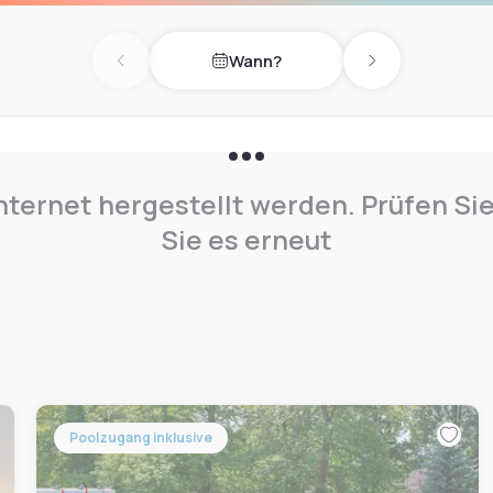
Wann?
Previous day
Next day
nternet hergestellt werden. Prüfen Si
Sie es erneut
Poolzugang inklusive