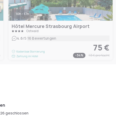
10h - 17h
Hôtel Mercure Strasbourg Airport
Ostwald
|
4.6
/5
16 Bewertungen
€
75 €
Kostenlose Stornierung
t
-
34
%
113 €
pro Nacht
Zahlung im Hotel
ten
026
geschlossen