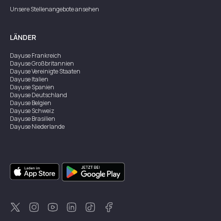
Unsere Stellenangebote ansehen
LÄNDER
Dayuse
Frankreich
Dayuse
Großbritannien
Dayuse
Vereinigte Staaten
Dayuse
Italien
Dayuse
Spanien
Dayuse
Deutschland
Dayuse
Belgien
Dayuse
Schweiz
Dayuse
Brasilien
Dayuse
Niederlande
Dayuse
Australien
Dayuse
Irland
Dayuse
Hongkong
Dayuse
Kanada
Dayuse
Singapur
Dayuse
Zweden
Dayuse
Thailand
Dayuse
Portugal
Dayuse
Korea
Dayuse
Neuseeland
Dayuse
Türkei