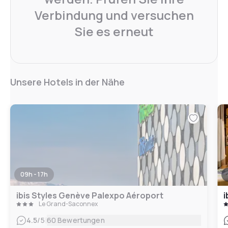
Verbindung und versuchen
Sie es erneut
Unsere Hotels in der Nähe
09h - 17h
ibis Styles Genève Palexpo Aéroport
i
Le Grand-Saconnex
|
4.5
/5
60 Bewertungen