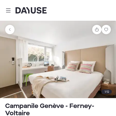
Dayuse
Teilen
Spei
1
/
12
Campanile Genève - Ferney-
Voltaire