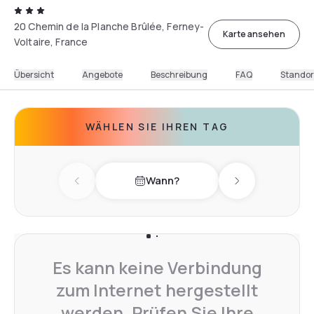
20 Chemin de la Planche Brûlée, Ferney-
Karte ansehen
Voltaire, France
Übersicht
Angebote
Beschreibung
FAQ
Standor
WÄHLEN SIE IHREN TAG
Wann?
Previous day
Next day
Es kann keine Verbindung
zum Internet hergestellt
werden. Prüfen Sie Ihre