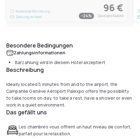
96 €
Kostenlose Stornierung
-
24
%
124 €
pro Nacht
Zahlung im Hotel
Besondere Bedingungen
Zahlungsinformationen
Barzahlung wird in diesem Hotel akzeptiert
Beschreibung
Ideally located 5 minutes from and to the airport, the
Campanile Genève Aéroport Palexpo offers the possibility
to take rooms on day, to take a rest, have a shower or even
work in a quiet environment.
Das gefällt uns
Les chambres vous offrent un haut niveau de confort,
parfait pour la relaxation.