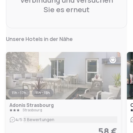
Sie es erneut
Unsere Hotels in der Nähe
11h - 17h
11h - 15h
Adonis Strasbourg
O
Strasbourg
|
4
/5
3 Bewertungen
58 €