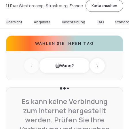
11 Rue Westercamp, Strasbourg, France
Karte ansehen
Übersicht
Angebote
Beschreibung
FAQ
Standor
WÄHLEN SIE IHREN TAG
Wann?
Previous day
Next day
Es kann keine Verbindung
zum Internet hergestellt
werden. Prüfen Sie Ihre
Verbindung und versuchen