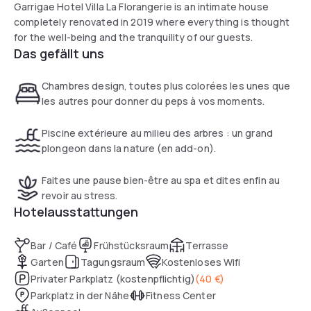
Garrigae Hotel Villa La Florangerie is an intimate house
completely renovated in 2019 where everything is thought
for the well-being and the tranquility of our guests.
Das gefällt uns
Chambres design, toutes plus colorées les unes que
les autres pour donner du peps à vos moments.
Piscine extérieure au milieu des arbres : un grand
plongeon dans la nature (en add-on).
Faites une pause bien-être au spa et dites enfin au
revoir au stress.
Hotelausstattungen
Bar / Café
Frühstücksraum
Terrasse
Garten
Tagungsraum
Kostenloses Wifi
Privater Parkplatz (kostenpflichtig)
(
40 €
)
Parkplatz in der Nähe
Fitness Center