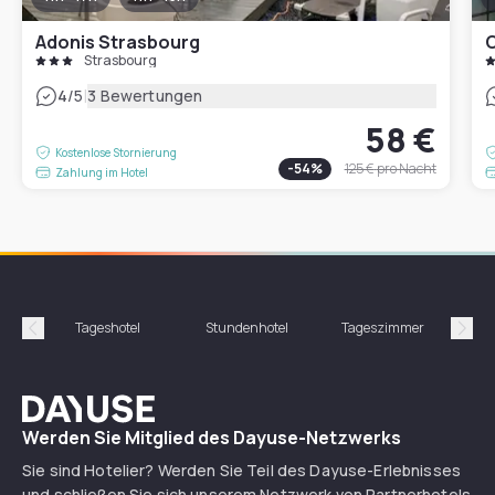
Adonis Strasbourg
O
Strasbourg
|
4
/5
3 Bewertungen
58 €
Kostenlose Stornierung
-
54
%
125 €
pro Nacht
Zahlung im Hotel
Tageshotel
Stundenhotel
Tageszimmer
St
Précédent
Suiv
Dayuse
Werden Sie Mitglied des Dayuse-Netzwerks
Sie sind Hotelier? Werden Sie Teil des Dayuse-Erlebnisses
und schließen Sie sich unserem Netzwerk von Partnerhotels