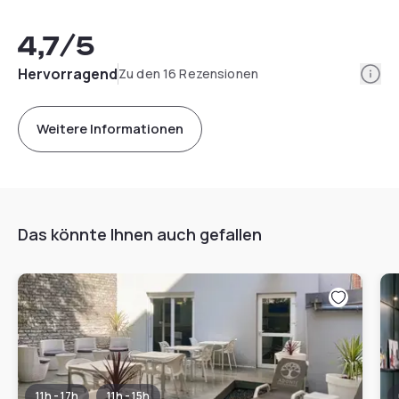
4,7
/5
Info
Hervorragend
Zu den 16 Rezensionen
Weitere Informationen
Das könnte Ihnen auch gefallen
11h - 17h
11h - 15h