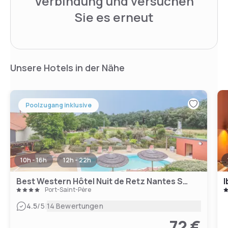
Verbindung und versuchen
Sie es erneut
Unsere Hotels in der Nähe
Poolzugang inklusive
10h - 16h
12h - 22h
Best Western Hôtel Nuit de Retz Nantes Sud
I
Port-Saint-Père
|
4.5
/5
14 Bewertungen
72 €