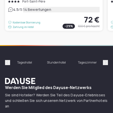
Port-Saint-Père
|
4.5
/5
14 Bewertungen
72 €
Kostenlose Stornierung
-
29
%
100 €
pro Nacht
Zahlung im Hotel
Tageshotel
Stundenhotel
Tageszimmer
St
Précédent
Suiv
Dayuse
Werden Sie Mitglied des Dayuse-Netzwerks
Sie sind Hotelier? Werden Sie Teil des Dayuse-Erlebnisses
und schließen Sie sich unserem Netzwerk von Partnerhotels
an