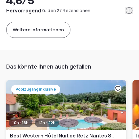
4,6
/5
Info
Hervorragend
Zu den 27 Rezensionen
Weitere Informationen
Das könnte Ihnen auch gefallen
Poolzugang inklusive
10h - 16h
12h - 22h
Best Western Hôtel Nuit de Retz Nantes Sud
I