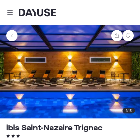
Dayuse
Teilen
Spei
1
/
15
ibis Saint-Nazaire Trignac