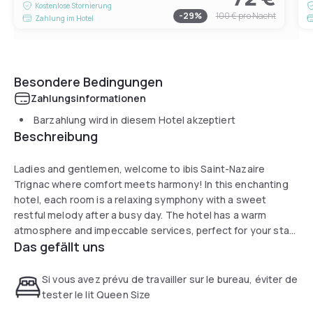
Kostenlose Stornierung
-
29
%
100 €
pro Nacht
Zahlung im Hotel
Besondere Bedingungen
Zahlungsinformationen
Barzahlung wird in diesem Hotel akzeptiert
Beschreibung
Ladies and gentlemen, welcome to ibis Saint-Nazaire
Trignac where comfort meets harmony! In this enchanting
hotel, each room is a relaxing symphony with a sweet
restful melody after a busy day. The hotel has a warm
atmosphere and impeccable services, perfect for your stay.
Das gefällt uns
Concerts, pool, sports lessons, bar and food available 24/7:
embark on a journey in the right key, full of unforgettable
moments!
Si vous avez prévu de travailler sur le bureau, éviter de
tester le lit Queen Size