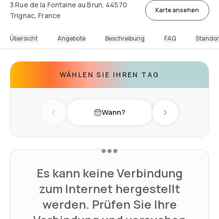
3 Rue de la Fontaine au Brun, 44570
Karte ansehen
Trignac, France
Übersicht
Angebote
Beschreibung
FAQ
Standor
WÄHLEN SIE IHREN TAG
Wann?
Previous day
Next day
Es kann keine Verbindung
zum Internet hergestellt
werden. Prüfen Sie Ihre