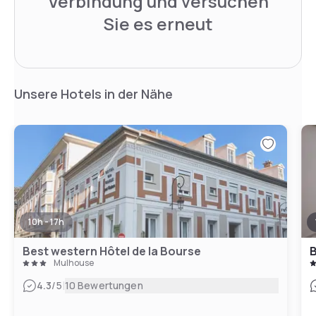
Verbindung und versuchen
Sie es erneut
Unsere Hotels in der Nähe
10h - 17h
Best western Hôtel de la Bourse
B
Mulhouse
|
4.3
/5
10 Bewertungen