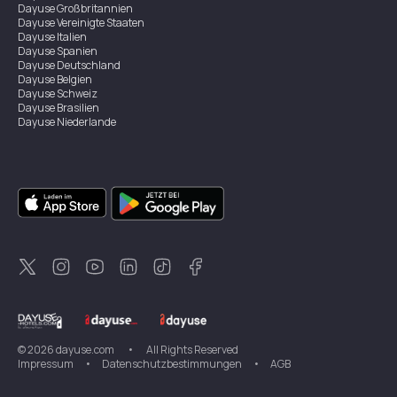
Dayuse
Großbritannien
Dayuse
Vereinigte Staaten
Dayuse
Italien
Dayuse
Spanien
Dayuse
Deutschland
Dayuse
Belgien
Dayuse
Schweiz
Dayuse
Brasilien
Dayuse
Niederlande
Dayuse
Australien
Dayuse
Irland
Dayuse
Hongkong
Dayuse
Kanada
Dayuse
Singapur
Dayuse
Zweden
Dayuse
Thailand
Dayuse
Portugal
Dayuse
Korea
Dayuse
Neuseeland
Dayuse
Türkei
©
2026
dayuse.com
•
All Rights Reserved
Impressum
•
Datenschutzbestimmungen
•
AGB