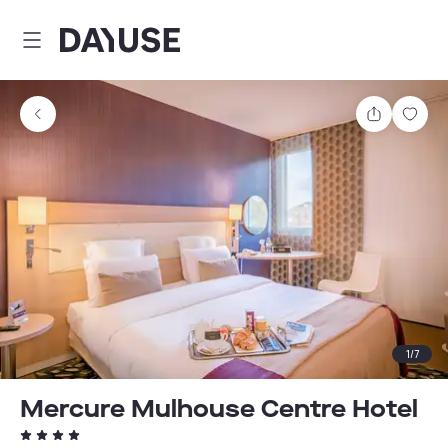
Dayuse
Teilen
Spei
1
/
7
Mercure Mulhouse Centre Hotel