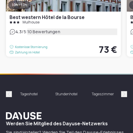
10h - 17h
Best western Hôtel de la Bourse
B
Mulhouse
|
4.3
/5
10 Bewertungen
73 €
Kostenlose Stornierung
Zahlung im Hotel
Tageshotel
Stundenhotel
Tageszimmer
St
Précédent
Suiv
Dayuse
Werden Sie Mitglied des Dayuse-Netzwerks
Sie sind Hotelier? Werden Sie Teil des Dayuse-Erlebnisses