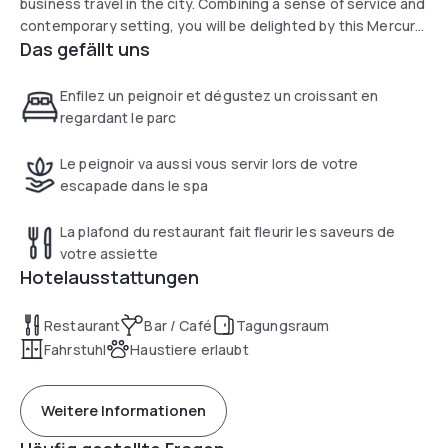
business travel in the city. Combining a sense of service and
contemporary setting, you will be delighted by this Mercure
Das gefällt uns
hotel, and our staff help you discover local culture and
gastronomy. When summer comes, enjoy discovering our
new terrace.
Enfilez un peignoir et dégustez un croissant en
regardant le parc
Le peignoir va aussi vous servir lors de votre
escapade dans le spa
La plafond du restaurant fait fleurir les saveurs de
votre assiette
Hotelausstattungen
Restaurant
Bar / Café
Tagungsraum
Fahrstuhl
Haustiere erlaubt
Weitere Informationen