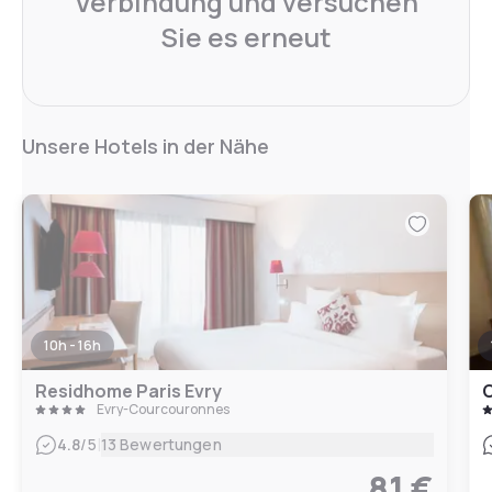
Verbindung und versuchen
Sie es erneut
Unsere Hotels in der Nähe
10h - 16h
Residhome Paris Evry
C
Évry-Courcouronnes
|
4.8
/5
13 Bewertungen
81 €