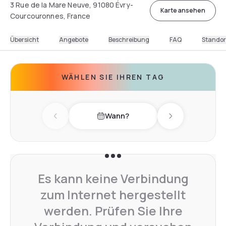
3 Rue de la Mare Neuve, 91080 Évry-
Karte ansehen
Courcouronnes, France
Übersicht
Angebote
Beschreibung
FAQ
Standor
WÄHLEN SIE IHREN TAG
Wann?
Previous day
Next day
Es kann keine Verbindung
zum Internet hergestellt
werden. Prüfen Sie Ihre