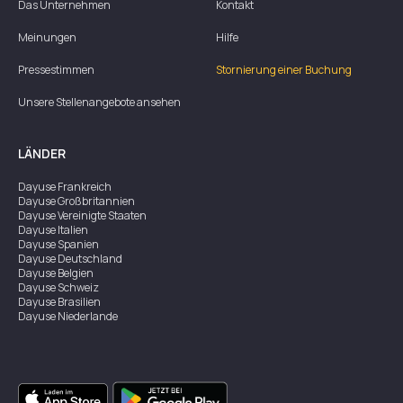
Das Unternehmen
Kontakt
Meinungen
Hilfe
Pressestimmen
Stornierung einer Buchung
Unsere Stellenangebote ansehen
LÄNDER
Dayuse
Frankreich
Dayuse
Großbritannien
Dayuse
Vereinigte Staaten
Dayuse
Italien
Dayuse
Spanien
Dayuse
Deutschland
Dayuse
Belgien
Dayuse
Schweiz
Dayuse
Brasilien
Dayuse
Niederlande
Dayuse
Australien
Dayuse
Irland
Dayuse
Hongkong
Dayuse
Kanada
Dayuse
Singapur
Dayuse
Zweden