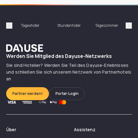
Tageshotel
Stundenhotel
Tageszimmer
St
Précédent
Suiv
Dayuse
Werden Sie Mitglied des Dayuse-Netzwerks
Sie sind Hotelier? Werden Sie Teil des Dayuse-Erlebnisses
und schließen Sie sich unserem Netzwerk von Partnerhotels
an
Partner werden!
Portal-Login
Über
Assistenz