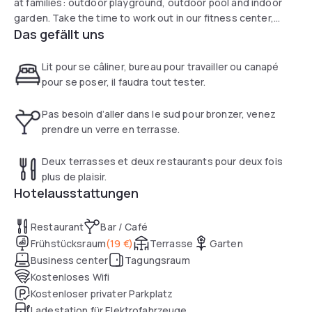
at families: outdoor playground, outdoor pool and indoor
garden. Take the time to work out in our fitness center,
Das gefällt uns
have a drink on one of our 2 terraces and enjoy local
produce in our 2 restaurants.
Lit pour se câliner, bureau pour travailler ou canapé
pour se poser, il faudra tout tester.
Pas besoin d’aller dans le sud pour bronzer, venez
prendre un verre en terrasse.
Deux terrasses et deux restaurants pour deux fois
plus de plaisir.
Hotelausstattungen
Restaurant
Bar / Café
Frühstücksraum
(
19 €
)
Terrasse
Garten
Business center
Tagungsraum
Kostenloses Wifi
Kostenloser privater Parkplatz
Ladestation für Elektrofahrzeuge