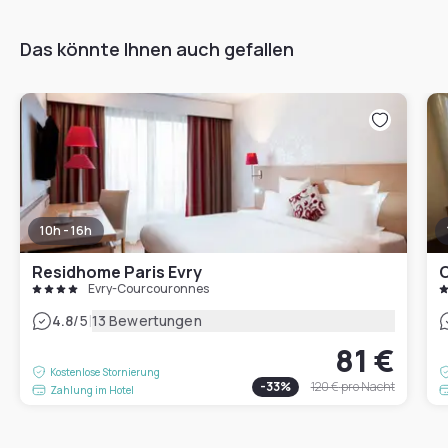
Das könnte Ihnen auch gefallen
10h - 16h
Residhome Paris Evry
C
Évry-Courcouronnes
|
4.8
/5
13 Bewertungen
81 €
Kostenlose Stornierung
-
33
%
120 €
pro Nacht
Zahlung im Hotel