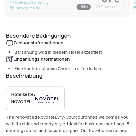
Kostenlose Stornierung
-
33
%
120 €
pro Nacht
Zahlung im Hotel
Besondere Bedingungen
Zahlungsinformationen
Barzahlung wird in diesem Hotel akzeptiert
Einzahlungsinformationen
Eine Kaution ist beim Check-in erforderlich
Beschreibung
Hotelkette:
NOVOTEL
The renovated Novotel Évry-Courcouronnes welcomes you
with its chic and trendy style. Ideal for business meetings: 5
meeting rooms and secure car park. Our hotel is also aimed