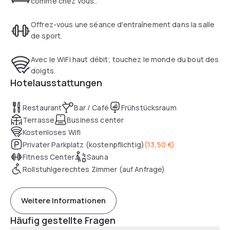
comme chez vous..
stylish spaces for working or relaxing, a restaurant area
offering snacks at any time of day, and a fitness area.
Offrez-vous une séance d'entraînement dans la salle
de sport.
Avec le WiFi haut débit; touchez le monde du bout des
doigts.
Hotelausstattungen
Restaurant
Bar / Café
Frühstücksraum
Terrasse
Business center
Kostenloses Wifi
Privater Parkplatz (kostenpflichtig)
(
13,50 €
)
Fitness Center
Sauna
Rollstuhlgerechtes Zimmer (auf Anfrage)
Weitere Informationen
Häufig gestellte Fragen