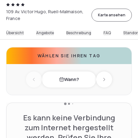
109 Av. Victor Hugo, Rueil-Malmaison,
Karte ansehen
France
Übersicht
Angebote
Beschreibung
FAQ
Standor
WÄHLEN SIE IHREN TAG
Wann?
Previous day
Next day
Es kann keine Verbindung
zum Internet hergestellt
werden. Prüfen Sie Ihre