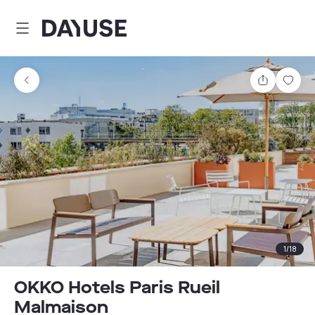
Dayuse
Teilen
Spei
1
/
18
OKKO Hotels Paris Rueil
Malmaison