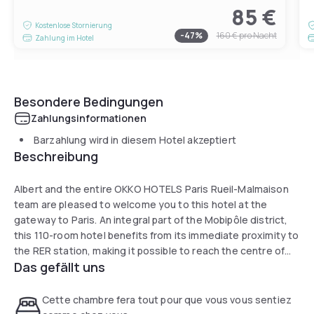
85 €
Kostenlose Stornierung
-
47
%
160 €
pro Nacht
Zahlung im Hotel
Besondere Bedingungen
Zahlungsinformationen
Barzahlung wird in diesem Hotel akzeptiert
Beschreibung
Albert and the entire OKKO HOTELS Paris Rueil-Malmaison
team are pleased to welcome you to this hotel at the
gateway to Paris. An integral part of the Mobipôle district,
this 110-room hotel benefits from its immediate proximity to
the RER station, making it possible to reach the centre of
Das gefällt uns
Paris in 20 minutes.
Nestled on the second floor of the hotel, the Club remains
Cette chambre fera tout pour que vous vous sentiez
open 24 hours a day. It features a bar, a terrace, cozy and