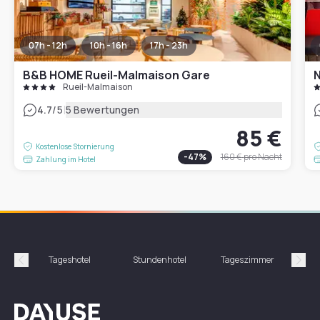
07h - 12h
10h - 16h
17h - 23h
B&B HOME Rueil-Malmaison Gare
N
Rueil-Malmaison
|
4.7
/5
5 Bewertungen
85 €
Kostenlose Stornierung
-
47
%
160 €
pro Nacht
Zahlung im Hotel
Tageshotel
Stundenhotel
Tageszimmer
St
Précédent
Suiv
Dayuse