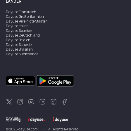
LÄNDER
Dayuse
Frankreich
Dayuse
Großbritannien
Dayuse
Vereinigte Staaten
Dayuse
Italien
Dayuse
Spanien
Dayuse
Deutschland
Dayuse
Belgien
Dayuse
Schweiz
Dayuse
Brasilien
Dayuse
Niederlande
Dayuse
Australien
Dayuse
Irland
Dayuse
Hongkong
Dayuse
Kanada
Dayuse
Singapur
Dayuse
Zweden
Dayuse
Thailand
Dayuse
Portugal
Dayuse
Korea
Dayuse
Neuseeland
Dayuse
Türkei
©
2026
dayuse.com
•
All Rights Reserved