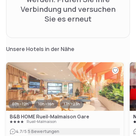
Verbindung und versuchen
Sie es erneut
Unsere Hotels in der Nähe
07h - 12h
10h - 16h
17h - 23h
B&B HOME Rueil-Malmaison Gare
N
Rueil-Malmaison
|
4.7
/5
5 Bewertungen