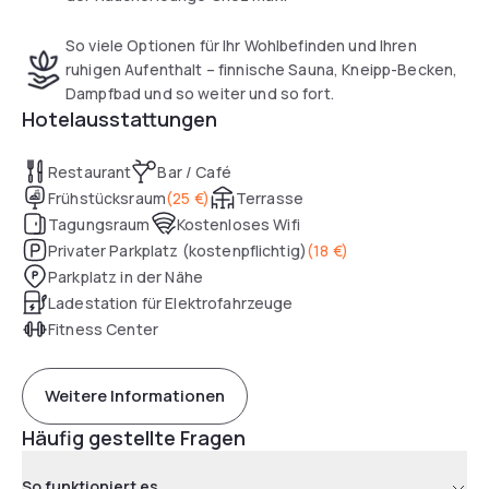
So viele Optionen für Ihr Wohlbefinden und Ihren
ruhigen Aufenthalt – finnische Sauna, Kneipp-Becken,
Dampfbad und so weiter und so fort.
Hotelausstattungen
Restaurant
Bar / Café
Frühstücksraum
(
25 €
)
Terrasse
Tagungsraum
Kostenloses Wifi
Privater Parkplatz (kostenpflichtig)
(
18 €
)
Parkplatz in der Nähe
Ladestation für Elektrofahrzeuge
Fitness Center
Weitere Informationen
Häufig gestellte Fragen
So funktioniert es