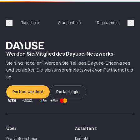
Tageshotel
Stundenhotel
Tageszimmer
St
Précédent
Suiv
Dayuse
Werden Sie Mitglied des Dayuse-Netzwerks
Sie sind Hotelier? Werden Sie Teil des Dayuse-Erlebnisses
und schließen Sie sich unserem Netzwerk von Partnerhotels
an
Partner werden!
Portal-Login
Über
Assistenz
Das Unternehmen
Kontakt