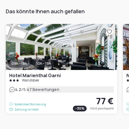
Das könnte Ihnen auch gefallen
09h - 18h
10h - 15h
Hotel Marienthal Garni
Wandsbek
|
4.2
/5
47 Bewertungen
77 €
Kostenlose Stornierung
-
30
%
110 €
pro Nacht
Zahlung im Hotel