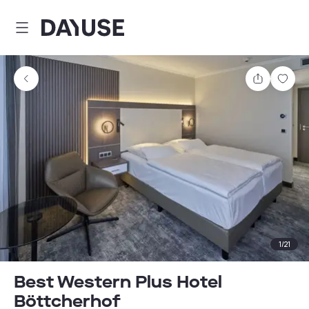
Dayuse
Teilen
Spei
1
/
21
Best Western Plus Hotel
Böttcherhof