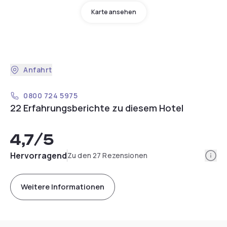
Karte ansehen
Anfahrt
0800 724 5975
22 Erfahrungsberichte zu diesem Hotel
4,7
/5
Info
Hervorragend
Zu den 27 Rezensionen
Weitere Informationen