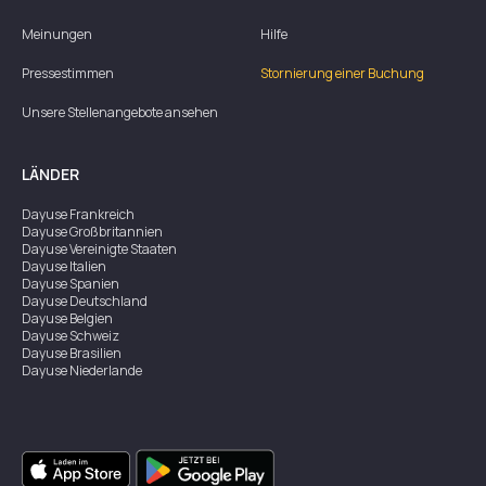
Meinungen
Hilfe
Pressestimmen
Stornierung einer Buchung
Unsere Stellenangebote ansehen
LÄNDER
Dayuse
Frankreich
Dayuse
Großbritannien
Dayuse
Vereinigte Staaten
Dayuse
Italien
Dayuse
Spanien
Dayuse
Deutschland
Dayuse
Belgien
Dayuse
Schweiz
Dayuse
Brasilien
Dayuse
Niederlande
Dayuse
Australien
Dayuse
Irland
Dayuse
Hongkong
Dayuse
Kanada
Dayuse
Singapur
Dayuse
Zweden