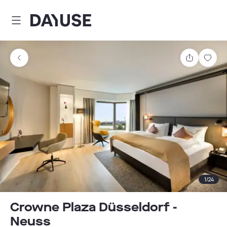
Dayuse
Teilen
Spei
1
/
24
Crowne Plaza Düsseldorf -
Neuss