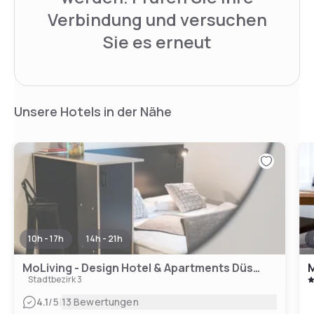
Verbindung und versuchen
Sie es erneut
Unsere Hotels in der Nähe
10h - 17h
14h - 21h
MoLiving - Design Hotel & Apartments Düsseldorf-Neuss
M
Stadtbezirk 3
|
4.1
/5
13 Bewertungen