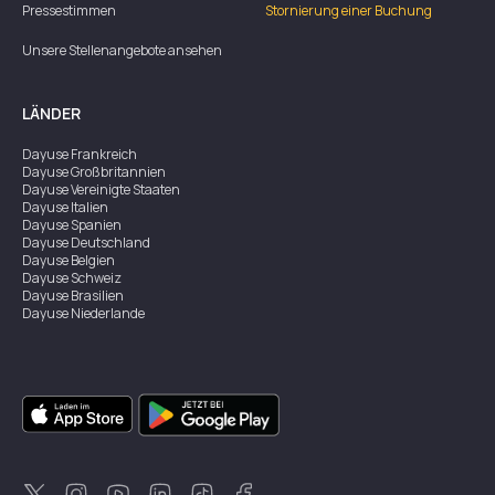
Pressestimmen
Stornierung einer Buchung
Unsere Stellenangebote ansehen
LÄNDER
Dayuse
Frankreich
Dayuse
Großbritannien
Dayuse
Vereinigte Staaten
Dayuse
Italien
Dayuse
Spanien
Dayuse
Deutschland
Dayuse
Belgien
Dayuse
Schweiz
Dayuse
Brasilien
Dayuse
Niederlande
Dayuse
Australien
Dayuse
Irland
Dayuse
Hongkong
Dayuse
Kanada
Dayuse
Singapur
Dayuse
Zweden
Dayuse
Thailand
Dayuse
Portugal
Dayuse
Korea
Dayuse
Neuseeland