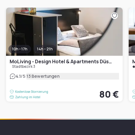
10h - 17h
14h - 21h
MoLiving - Design Hotel & Apartments Düsseldorf-Neuss
M
Stadtbezirk 3
|
4.1
/5
13 Bewertungen
80 €
Kostenlose Stornierung
Zahlung im Hotel