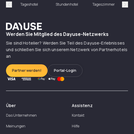
Tageshotel
Stundenhotel
Tageszimmer
St
Précédent
Suiv
Dayuse
Werden Sie Mitglied des Dayuse-Netzwerks
Sie sind Hotelier? Werden Sie Teil des Dayuse-Erlebnisses
und schließen Sie sich unserem Netzwerk von Partnerhotels
an
Partner werden!
Portal-Login
Über
Assistenz
Das Unternehmen
Kontakt
Meinungen
Hilfe