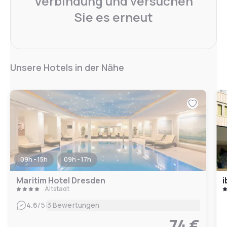
Verbindung und versuchen
Sie es erneut
Unsere Hotels in der Nähe
09h - 15h
09h - 17h
Maritim Hotel Dresden
i
Altstadt
|
4.6
/5
3 Bewertungen
74 €