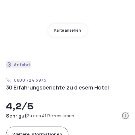
Karte ansehen
Anfahrt
0800 724 5975
30 Erfahrungsberichte zu diesem Hotel
4,2
/5
Info
Sehr gut
Zu den 41 Rezensionen
Weitere Informationen