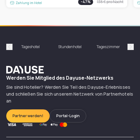
-
47
%
138 €
pro Nacht
Zahlung im Hotel
Tageshotel
Stundenhotel
Tageszimmer
St
Précédent
Suiv
Dayuse
Werden Sie Mitglied des Dayuse-Netzwerks
Sie sind Hotelier? Werden Sie Teil des Dayuse-Erlebnisses
und schließen Sie sich unserem Netzwerk von Partnerhotels
an
Partner werden!
Portal-Login