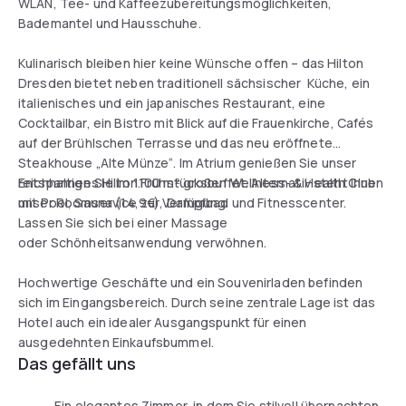
WLAN, Tee- und Kaffeezubereitungsmöglichkeiten,
Bademantel und Hausschuhe.
Kulinarisch bleiben hier keine Wünsche offen – das Hilton
Dresden bietet neben traditionell sächsischer Küche, ein
italienisches und ein japanisches Restaurant, eine
Cocktailbar, ein Bistro mit Blick auf die Frauenkirche, Cafés
auf der Brühlschen Terrasse und das neu eröffnete
Steakhouse „Alte Münze“. Im Atrium genießen Sie unser
reichhaltiges Hilton Frühstücksbuffet. Alternativ steht Ihnen
Entspannen Sie im 1.100 m² großen Wellness- & Health Club
unser Roomservice zur Verfügung.
mit Pool, Sauna (14,9€), Dampfbad und Fitnesscenter.
Lassen Sie sich bei einer Massage
oder Schönheitsanwendung verwöhnen.
Hochwertige Geschäfte und ein Souvenirladen befinden
sich im Eingangsbereich. Durch seine zentrale Lage ist das
Hotel auch ein idealer Ausgangspunkt für einen
ausgedehnten Einkaufsbummel.
Das gefällt uns
Ein elegantes Zimmer, in dem Sie stilvoll übernachten