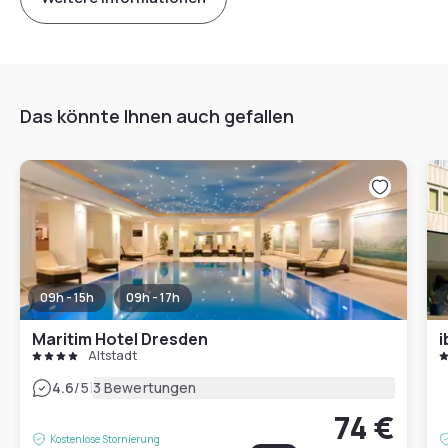
Das könnte Ihnen auch gefallen
09h - 15h
09h - 17h
Maritim Hotel Dresden
i
Altstadt
|
4.6
/5
3 Bewertungen
74 €
Kostenlose Stornierung