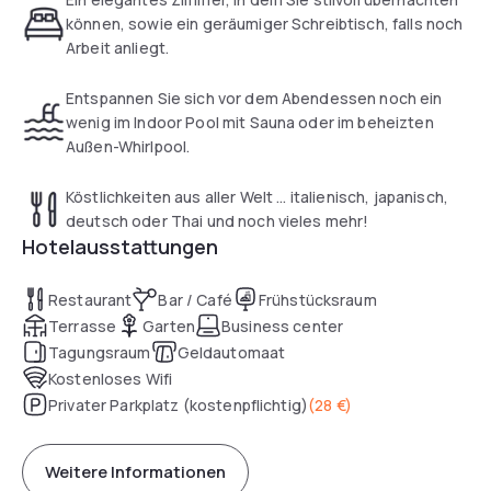
können, sowie ein geräumiger Schreibtisch, falls noch
Arbeit anliegt.
Entspannen Sie sich vor dem Abendessen noch ein
wenig im Indoor Pool mit Sauna oder im beheizten
Außen-Whirlpool.
Köstlichkeiten aus aller Welt ... italienisch, japanisch,
deutsch oder Thai und noch vieles mehr!
Hotelausstattungen
Restaurant
Bar / Café
Frühstücksraum
Terrasse
Garten
Business center
Tagungsraum
Geldautomaat
Kostenloses Wifi
Privater Parkplatz (kostenpflichtig)
(
28 €
)
Weitere Informationen