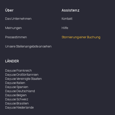
Über
Assistenz
Das Unternehmen
Kontakt
Meinungen
Hilfe
Pressestimmen
Stornierung einer Buchung
Unsere Stellenangebote ansehen
LÄNDER
Dayuse
Frankreich
Dayuse
Großbritannien
Dayuse
Vereinigte Staaten
Dayuse
Italien
Dayuse
Spanien
Dayuse
Deutschland
Dayuse
Belgien
Dayuse
Schweiz
Dayuse
Brasilien
Dayuse
Niederlande
Dayuse
Australien