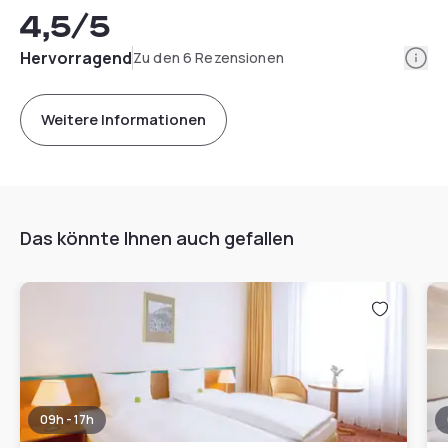
4,5
/5
Info
Hervorragend
Zu den 6 Rezensionen
Weitere Informationen
Das könnte Ihnen auch gefallen
09h - 17h