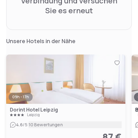
Verbindung und versuchen
Sie es erneut
Unsere Hotels in der Nähe
09h - 17h
Dorint Hotel Leipzig
B
Leipzig
|
4.6
/5
10 Bewertungen
87 €