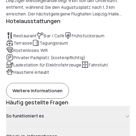
Leipziger Messegelände liegt 9 km von der Unterkunft
entfernt, während Sie den Augustusplatz nach 1,3 km
erreichen. Der nächstgelegene Flughafen Leipzig/Halle
Hotelausstattungen
befindet sich 15 km vom LÉGÈRE EXPRESS Leipzig entfernt.
Restaurant
Bar / Café
Frühstücksraum
Terrasse
Tagungsraum
Kostenloses Wifi
Privater Parkplatz (kostenpflichtig)
Ladestation für Elektrofahrzeuge
Fahrstuhl
Haustiere erlaubt
Weitere Informationen
Häufig gestellte Fragen
So funktioniert es