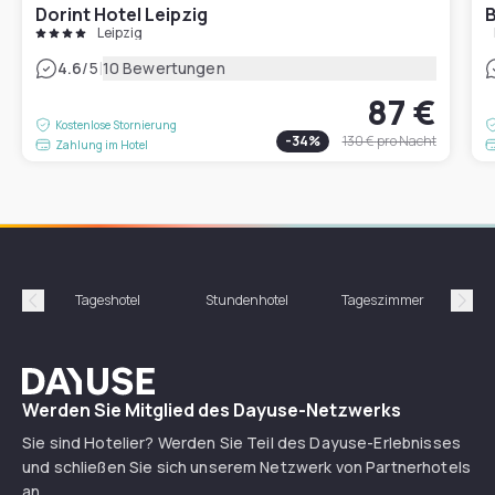
Dorint Hotel Leipzig
B
Leipzig
|
4.6
/5
10 Bewertungen
87 €
Kostenlose Stornierung
-
34
%
130 €
pro Nacht
Zahlung im Hotel
Tageshotel
Stundenhotel
Tageszimmer
St
Précédent
Suiv
Dayuse
Werden Sie Mitglied des Dayuse-Netzwerks
Sie sind Hotelier? Werden Sie Teil des Dayuse-Erlebnisses
und schließen Sie sich unserem Netzwerk von Partnerhotels
an