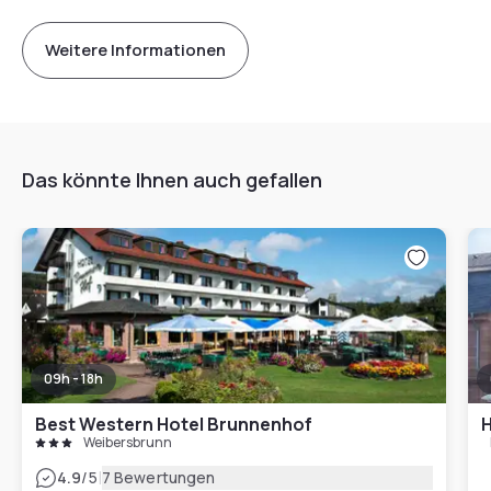
Weitere Informationen
Das könnte Ihnen auch gefallen
09h - 18h
Best Western Hotel Brunnenhof
H
Weibersbrunn
|
4.9
/5
7 Bewertungen