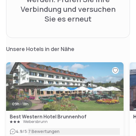
Verbindung und versuchen
Sie es erneut
Unsere Hotels in der Nähe
09h - 18h
Best Western Hotel Brunnenhof
H
Weibersbrunn
|
4.9
/5
7 Bewertungen