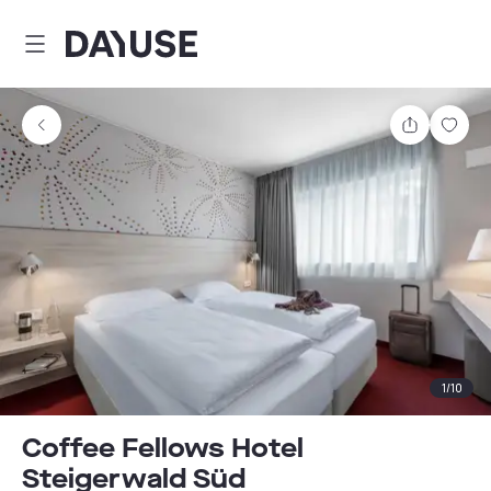
Dayuse
Teilen
Spei
1
/
10
Coffee Fellows Hotel
Steigerwald Süd