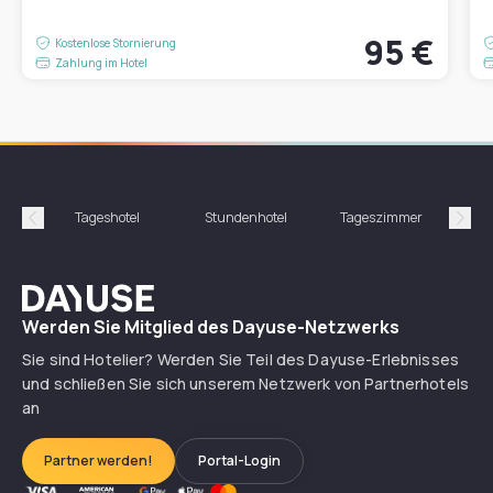
95 €
Kostenlose Stornierung
Zahlung im Hotel
Tageshotel
Stundenhotel
Tageszimmer
St
Précédent
Suiv
Dayuse
Werden Sie Mitglied des Dayuse-Netzwerks
Sie sind Hotelier? Werden Sie Teil des Dayuse-Erlebnisses
und schließen Sie sich unserem Netzwerk von Partnerhotels
an
Partner werden!
Portal-Login