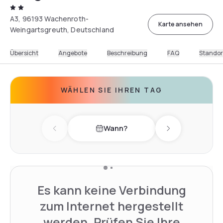
A3, 96193 Wachenroth-
Karte ansehen
Weingartsgreuth, Deutschland
Übersicht
Angebote
Beschreibung
FAQ
Standor
WÄHLEN SIE IHREN TAG
Wann?
Previous day
Next day
Es kann keine Verbindung
zum Internet hergestellt
werden. Prüfen Sie Ihre