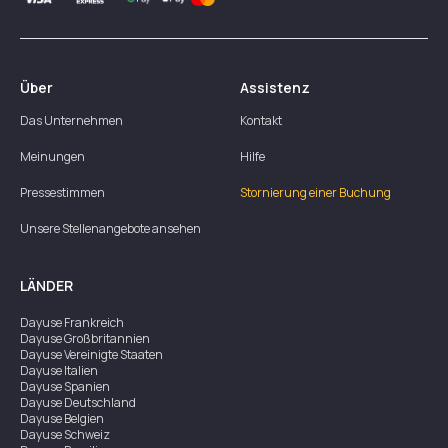
Über
Assistenz
Das Unternehmen
Kontakt
Meinungen
Hilfe
Pressestimmen
Stornierung einer Buchung
Unsere Stellenangebote ansehen
LÄNDER
Dayuse
Frankreich
Dayuse
Großbritannien
Dayuse
Vereinigte Staaten
Dayuse
Italien
Dayuse
Spanien
Dayuse
Deutschland
Dayuse
Belgien
Dayuse
Schweiz