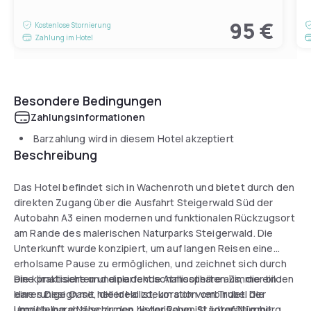
95 €
Kostenlose Stornierung
Zahlung im Hotel
Besondere Bedingungen
Zahlungsinformationen
Barzahlung wird in diesem Hotel akzeptiert
Beschreibung
Das Hotel befindet sich in Wachenroth und bietet durch den
direkten Zugang über die Ausfahrt Steigerwald Süd der
Autobahn A3 einen modernen und funktionalen Rückzugsort
am Rande des malerischen Naturparks Steigerwald. Die
Unterkunft wurde konzipiert, um auf langen Reisen eine
erholsame Pause zu ermöglichen, und zeichnet sich durch
eine praktische und einladende Atmosphäre aus, die ein
Die klimatisierten und perfekt schallisolierten Zimmer bilden
klares Design mit heller Holzdekoration verbindet. Die
eine ruhige Oase, die ideal ist, um sich vom Trubel der
unmittelbare Nähe zu den historischen Städten Nürnberg
Umgebung abzuschirmen. Jeder Raum ist sorgfältig mit