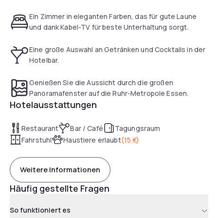
Kategorien sowie acht Apartments für längere Aufenthalte.
Ein Highlight ist der 2.000 qm grosse Veranstaltungsbereich
Ein Zimmer in eleganten Farben, das für gute Laune
mit 16 flexibel nutzbaren Räumen für Events bis zu 400
und dank Kabel-TV für beste Unterhaltung sorgt.
Personen.
Eine große Auswahl an Getränken und Cocktails in der
Hotelbar.
Genießen Sie die Aussicht durch die großen
Panoramafenster auf die Ruhr-Metropole Essen.
Hotelausstattungen
Restaurant
Bar / Café
Tagungsraum
Fahrstuhl
Haustiere erlaubt
(
15 €
)
Weitere Informationen
Häufig gestellte Fragen
So funktioniert es