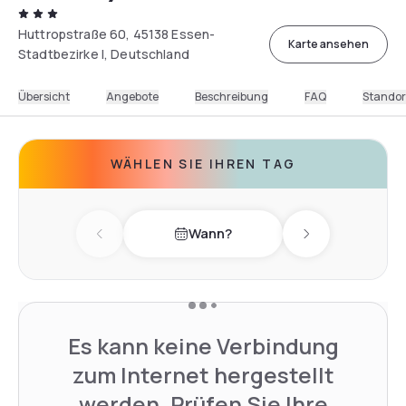
Huttropstraße 60, 45138 Essen-
Karte ansehen
Stadtbezirke I, Deutschland
Übersicht
Angebote
Beschreibung
FAQ
Standor
WÄHLEN SIE IHREN TAG
Wann?
Previous day
Next day
Es kann keine Verbindung
zum Internet hergestellt
werden. Prüfen Sie Ihre