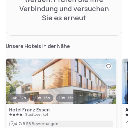
Verbindung und versuchen
Sie es erneut
Unsere Hotels in der Nähe
10h - 17h
10h - 16h
10h - 15h
Hotel Franz Essen
A
Stadtbezirke I
|
4.7
/5
58 Bewertungen