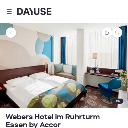
Dayuse
Teilen
Spei
1
/
6
Webers Hotel im Ruhrturm
Essen by Accor