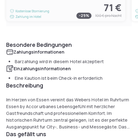
71 €
Kostenlose Stornierung
-
29
%
100 €
pro Nacht
Zahlung im Hotel
Besondere Bedingungen
Zahlungsinformationen
Barzahlung wird in diesem Hotel akzeptiert
Einzahlungsinformationen
Eine Kaution ist beim Check-in erforderlich
Beschreibung
Im Herzen von Essen vereint das Webers Hotel im Ruhrturm
Essen by Accor urbanes Lebensgefühl mit herzlicher
Gastfreundschaft und professionellem Komfort. Im
historischen Ruhrturm zentral gelegen, ist es der perfekte
Ausgangspunkt fur City-, Business- und Messegäste. Das
Das gefällt uns
Haus bietet 137 moderne Zimmer in verschiedenen