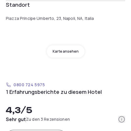
Standort
Piazza Principe Umberto, 23, Napoli, NA, Italia
Karte ansehen
0800 724 5975
1 Erfahrungsberichte zu diesem Hotel
4,3
/5
Info
Sehr gut
Zu den 3 Rezensionen