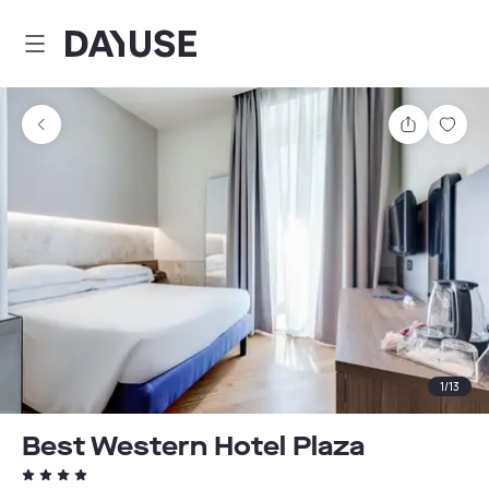
Dayuse
Teilen
Spei
1
/
13
Best Western Hotel Plaza