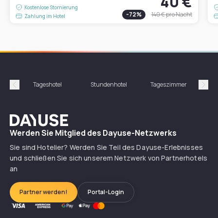
40 €
Kostenlose Stornierung
-
72
%
140 €
pro Nacht
Zahlung im Hotel
Tageshotel
Stundenhotel
Tageszimmer
St
Précédent
Suiv
Dayuse
Werden Sie Mitglied des Dayuse-Netzwerks
Sie sind Hotelier? Werden Sie Teil des Dayuse-Erlebnisses
und schließen Sie sich unserem Netzwerk von Partnerhotels
an
Partner werden!
Portal-Login