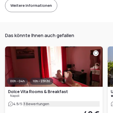
Weitere Informationen
Das könnte Ihnen auch gefallen
00h - 04h
10h - 23h30
Dolce Vita Rooms & Breakfast
U
Napoli
|
4.5
/5
3 Bewertungen