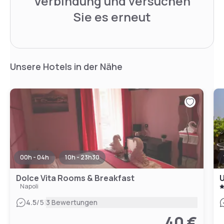
Verbindung und versuchen
Sie es erneut
Unsere Hotels in der Nähe
00h - 04h
10h - 23h30
Dolce Vita Rooms & Breakfast
U
Napoli
|
4.5
/5
3 Bewertungen
40 €