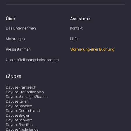
Über
Assistenz
Das Unternehmen
Kontakt
Meinungen
Hilfe
Pressestimmen
Stornierung einer Buchung
Unsere Stellenangebote ansehen
LÄNDER
Dayuse
Frankreich
Dayuse
Großbritannien
Dayuse
Vereinigte Staaten
Dayuse
Italien
Dayuse
Spanien
Dayuse
Deutschland
Dayuse
Belgien
Dayuse
Schweiz
Dayuse
Brasilien
Dayuse
Niederlande