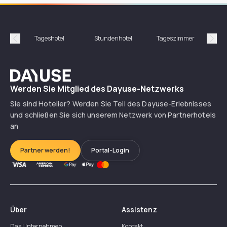
Tageshotel
Stundenhotel
Tageszimmer
St
Précédent
Suiv
Dayuse
Werden Sie Mitglied des Dayuse-Netzwerks
Sie sind Hotelier? Werden Sie Teil des Dayuse-Erlebnisses
und schließen Sie sich unserem Netzwerk von Partnerhotels
an
Partner werden!
Portal-Login
Über
Assistenz
Das Unternehmen
Kontakt