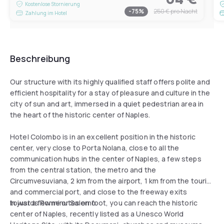
Kostenlose Stornierung
-
75
%
250 €
pro Nacht
Zahlung im Hotel
Beschreibung
Our structure with its highly qualified staff offers polite and
efficient hospitality for a stay of pleasure and culture in the
city of sun and art, immersed in a quiet pedestrian area in
the heart of the historic center of Naples.
Hotel Colombo is in an excellent position in the historic
center, very close to Porta Nolana, close to all the
communication hubs in the center of Naples, a few steps
from the central station, the metro and the
Circumvesuviana, 2 km from the airport, 1 km from the tourist
and commercial port, and close to the freeway exits
towards Rome or Salerno.
In just a few minutes on foot, you can reach the historic
center of Naples, recently listed as a Unesco World