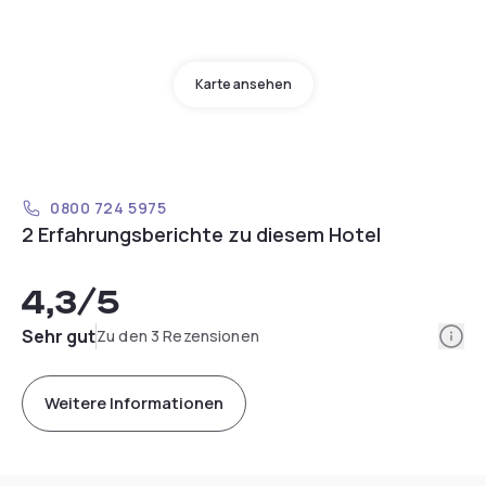
Karte ansehen
0800 724 5975
2 Erfahrungsberichte zu diesem Hotel
4,3
/5
Info
Sehr gut
Zu den 3 Rezensionen
Weitere Informationen