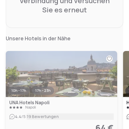
Verbindung und versuchen
Sie es erneut
Unsere Hotels in der Nähe
10h - 17h
17h - 23h
UNA Hotels Napoli
H
Napoli
|
4.4
/5
19 Bewertungen
64 €