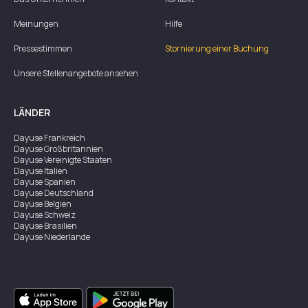
Meinungen
Hilfe
Pressestimmen
Stornierung einer Buchung
Unsere Stellenangebote ansehen
LÄNDER
Dayuse
Frankreich
Dayuse
Großbritannien
Dayuse
Vereinigte Staaten
Dayuse
Italien
Dayuse
Spanien
Dayuse
Deutschland
Dayuse
Belgien
Dayuse
Schweiz
Dayuse
Brasilien
Dayuse
Niederlande
Dayuse
Australien
Dayuse
Irland
Dayuse
Hongkong
Dayuse
Kanada
Dayuse
Singapur
Dayuse
Zweden