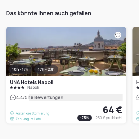
Das könnte Ihnen auch gefallen
10h - 17h
17h - 23h
UNA Hotels Napoli
H
Napoli
|
4.4
/5
19 Bewertungen
64 €
Kostenlose Stornierung
-
75
%
250 €
pro Nacht
Zahlung im Hotel