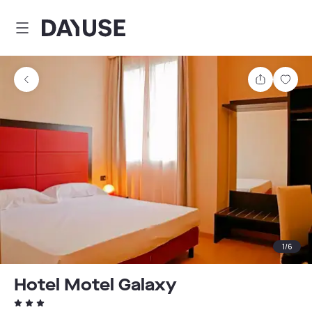
Dayuse
Teilen
Spei
1
/
6
Hotel Motel Galaxy