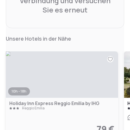
Verbindung und versuchen
Sie es erneut
Unsere Hotels in der Nähe
10h - 18h
Holiday Inn Express Reggio Emilia by IHG
H
Reggio Emilia
79 €