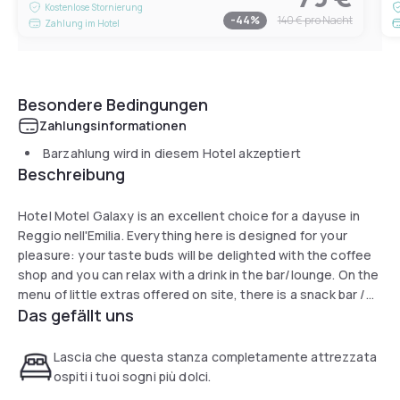
Kostenlose Stornierung
-
44
%
140 €
pro Nacht
Zahlung im Hotel
Besondere Bedingungen
Zahlungsinformationen
Barzahlung wird in diesem Hotel akzeptiert
Beschreibung
Hotel Motel Galaxy is an excellent choice for a dayuse in
Reggio nell'Emilia. Everything here is designed for your
pleasure: your taste buds will be delighted with the coffee
shop and you can relax with a drink in the bar/lounge. On the
menu of little extras offered on site, there is a snack bar /
Das gefällt uns
delicatessen and a garden. Nice, isn't it? The attentive staff
and the breakfast are a big hit with other travelers.
Lascia che questa stanza completamente attrezzata
ospiti i tuoi sogni più dolci.