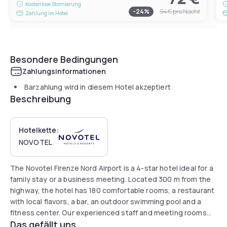
Kostenlose Stornierung
-
24
%
94 €
pro Nacht
Zahlung im Hotel
Besondere Bedingungen
Zahlungsinformationen
Barzahlung wird in diesem Hotel akzeptiert
Beschreibung
Hotelkette:
NOVOTEL
The Novotel Firenze Nord Airport is a 4-star hotel ideal for a
family stay or a business meeting. Located 300 m from the
highway, the hotel has 180 comfortable rooms, a restaurant
with local flavors, a bar, an outdoor swimming pool and a
fitness center. Our experienced staff and meeting rooms
Das gefällt uns
with state-of-the-art facilities and technologies make the