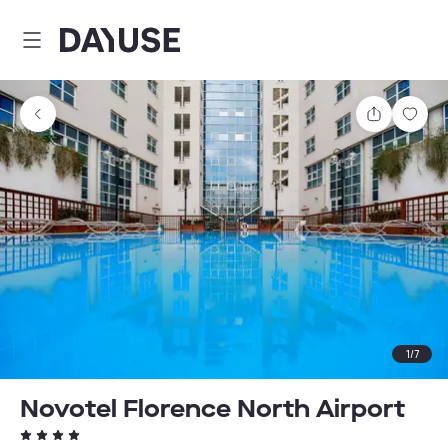
Dayuse
Teilen
Spei
1
/
7
Novotel Florence North Airport