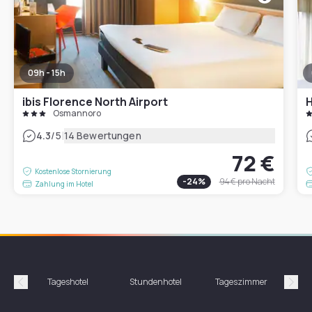
09h - 15h
ibis Florence North Airport
H
Osmannoro
|
4.3
/5
14 Bewertungen
72 €
Kostenlose Stornierung
-
24
%
94 €
pro Nacht
Zahlung im Hotel
Tageshotel
Stundenhotel
Tageszimmer
St
Précédent
Suiv