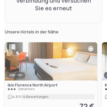
Verbindung und versuchen
Sie es erneut
Unsere Hotels in der Nähe
09h - 15h
ibis Florence North Airport
H
Osmannoro
|
4.3
/5
14 Bewertungen
72 €