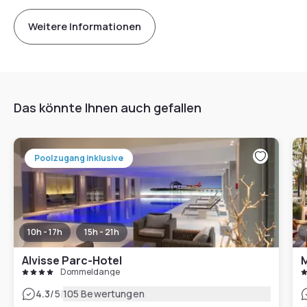
Weitere Informationen
Das könnte Ihnen auch gefallen
Poolzugang inklusive
10h - 17h
15h - 21h
Alvisse Parc-Hotel
M
Dommeldange
|
4.3
/5
105 Bewertungen