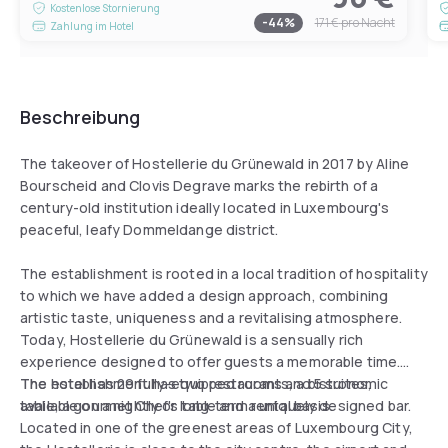
Kostenlose Stornierung
-
44
%
171 €
pro Nacht
Zahlung im Hotel
Beschreibung
The takeover of Hostellerie du Grünewald in 2017 by Aline
Bourscheid and Clovis Degrave marks the rebirth of a
century-old institution ideally located in Luxembourg's
peaceful, leafy Dommeldange district.
The establishment is rooted in a local tradition of hospitality
to which we have added a design approach, combining
artistic taste, uniqueness and a revitalising atmosphere.
Today, Hostellerie du Grünewald is a sensually rich
experience designed to offer guests a memorable time.
The hotel has 29 fully-equipped rooms and 5 suites,
The establishment has two restaurants, a bistronomic
available on a nightly or long-term rental basis.
table, a gourmet Chef's table and a uniquely designed bar.
Located in one of the greenest areas of Luxembourg City,