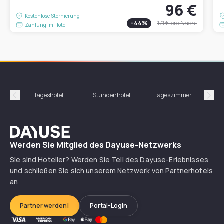
96 €
Kostenlose Stornierung
-
44
%
171 €
pro Nacht
Zahlung im Hotel
Tageshotel
Stundenhotel
Tageszimmer
St
Précédent
Suiv
Dayuse
Werden Sie Mitglied des Dayuse-Netzwerks
Sie sind Hotelier? Werden Sie Teil des Dayuse-Erlebnisses
und schließen Sie sich unserem Netzwerk von Partnerhotels
an
Partner werden!
Portal-Login