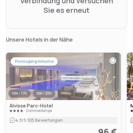
Verbindung und versuchen
Sie es erneut
Unsere Hotels in der Nähe
Poolzugang inklusive
10h - 17h
15h - 21h
Alvisse Parc-Hotel
M
Dommeldange
|
4.3
/5
105 Bewertungen
96 €