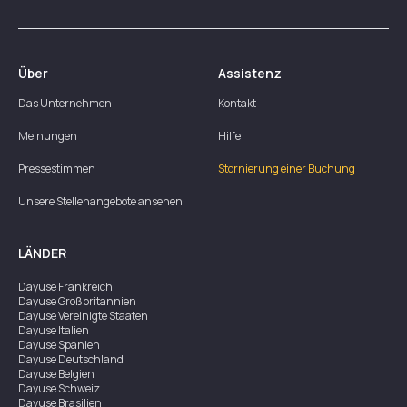
Über
Assistenz
Das Unternehmen
Kontakt
Meinungen
Hilfe
Pressestimmen
Stornierung einer Buchung
Unsere Stellenangebote ansehen
LÄNDER
Dayuse
Frankreich
Dayuse
Großbritannien
Dayuse
Vereinigte Staaten
Dayuse
Italien
Dayuse
Spanien
Dayuse
Deutschland
Dayuse
Belgien
Dayuse
Schweiz
Dayuse
Brasilien