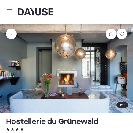
Dayuse
Teilen
Spei
1
/
18
Hostellerie du Grünewald