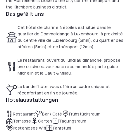
the Hostellerie is close to the city centre, the airport and
the Kirchberg business district.
Das gefällt uns
Cet hôtel de charme 4 étoiles est situé dans le
quartier de Dommeldange à Luxembourg, à proximité
du centre ville de Luxembourg (5min), du quartier des
affaires (5min) et de l'aéroport (12min).
Le restaurant, ouvert du lundi au dimanche, propose
une cuisine savoureuse recommandée par le guide
Michelin et le Gault & Millau.
Le bar de l'hôtel vous offrira un cadre unique et
réconfortant en fin de journée.
Hotelausstattungen
Restaurant
Bar / Café
Frühstücksraum
Terrasse
Garten
Tagungsraum
Kostenloses Wifi
Fahrstuhl