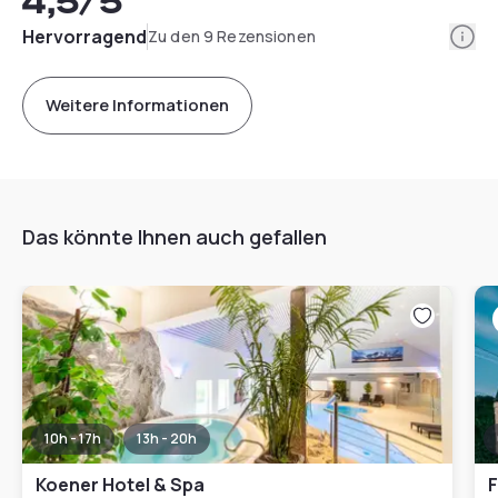
4,5
/5
Info
Hervorragend
Zu den 9 Rezensionen
Weitere Informationen
Das könnte Ihnen auch gefallen
10h - 17h
13h - 20h
Koener Hotel & Spa
F