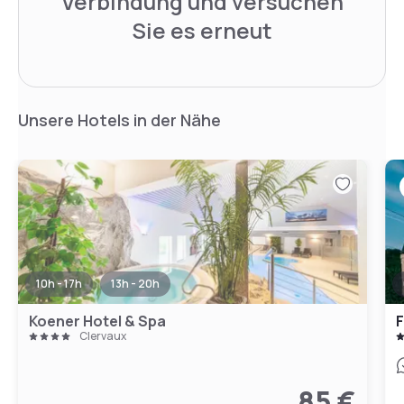
Verbindung und versuchen
Sie es erneut
Unsere Hotels in der Nähe
10h - 17h
13h - 20h
Koener Hotel & Spa
F
Clervaux
85 €