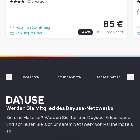
Clervaux
85 €
Kostenlose Stornierung
-
44
%
150 €
pro Nacht
Zahlung im Hotel
Tageshotel
Stundenhotel
Tageszimmer
St
Précédent
Suiv
Dayuse
Werden Sie Mitglied des Dayuse-Netzwerks
Sie sind Hotelier? Werden Sie Teil des Dayuse-Erlebnisses
und schließen Sie sich unserem Netzwerk von Partnerhotels
an