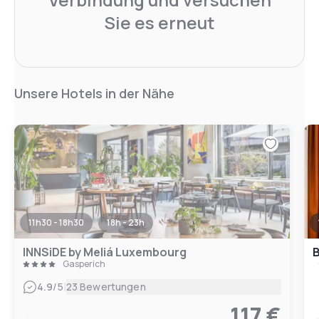
Sie es erneut
Unsere Hotels in der Nähe
11h30 - 18h30
18h - 23h
INNSiDE by Meliá Luxembourg
Gasperich
|
4.9
/5
23 Bewertungen
117 €