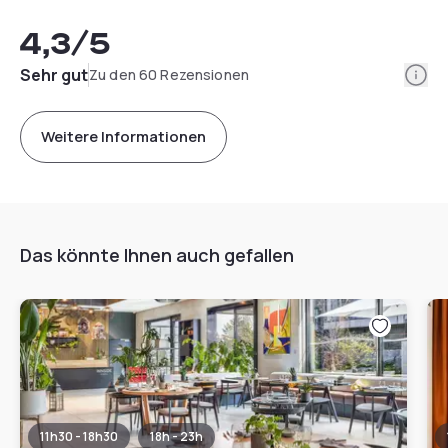
4,3
/5
Info
Sehr gut
Zu den 60 Rezensionen
Weitere Informationen
Das könnte Ihnen auch gefallen
11h30 - 18h30
18h - 23h