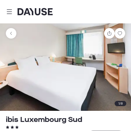
Dayuse
Teilen
Spei
1
/
8
ibis Luxembourg Sud