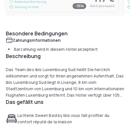
Kostenlose Stornierung
-
35
%
180 €
pro Nacht
Zahlung im Hotel
Besondere Bedingungen
Zahlungsinformationen
Barzahlung wird in diesem Hotel akzeptiert
Beschreibung
Das Team des ibis Luxembourg Sud heißt Sie herzlich
willkommen und sorgt für Ihren angenehmen Aufenthalt. Das
ibis Luxembourg Sud liegt in Livange, 8 km vom
Stadtzentrum von Luxemburg und 10 km vom internationalen
Flughafen Luxemburg entfernt. Das Hotel verfügt über 105
Das gefällt uns
klimatisierte Zimmer und ein Restaurant mit lokalen
Spezialitäten. Die Bar hat eine Terrasse und bietet rund um
die Uhr leichte Mahlzeiten und Snacks. Das Hotel bietet
La literie Sweet Bed by Ibis vous fait profiter du
außerdem 2 Tagungsräume für bis zu 80 Personen.
confort réputé de la maison