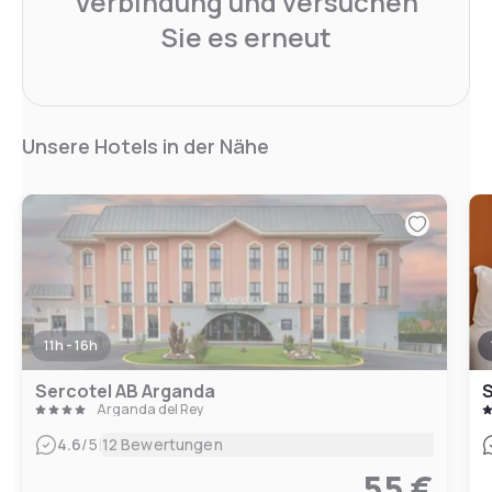
Verbindung und versuchen
Sie es erneut
Unsere Hotels in der Nähe
11h - 16h
Sercotel AB Arganda
S
Arganda del Rey
|
4.6
/5
12 Bewertungen
55 €