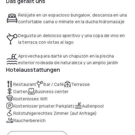
Das gefällt uns
Relájate en un espacioso bungalow, descansa en una
confortable cama o mímate en la ducha hidromasaje
Degusta un delicioso aperitivo y una copa de vino en
la terraza con vistas al lago
Aprovecha para darte un chapuzón en la piscina
exterior rodeada de naturaleza y un amplio jardín
Hotelausstattungen
Restaurant
Bar / Café
Terrasse
Garten
Business center
Kostenloses Wifi
Kostenloser privater Parkplatz
Außenpool
Rollstuhlgerechtes Zimmer (auf Anfrage)
Raucherbereich