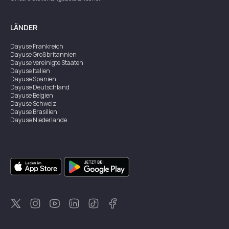
LÄNDER
Dayuse
Frankreich
Dayuse
Großbritannien
Dayuse
Vereinigte Staaten
Dayuse
Italien
Dayuse
Spanien
Dayuse
Deutschland
Dayuse
Belgien
Dayuse
Schweiz
Dayuse
Brasilien
Dayuse
Niederlande
Dayuse
Australien
Dayuse
Irland
Dayuse
Hongkong
Dayuse
Kanada
Dayuse
Singapur
Dayuse
Zweden
Dayuse
Thailand
Dayuse
Portugal
Dayuse
Korea
Dayuse
Neuseeland
Dayuse
Türkei