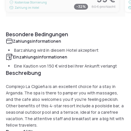
Kostenlose Stornierung
-
32
%
80 €
pro Nacht
Zahlung im Hotel
Besondere Bedingungen
Zahlungsinformationen
Barzahlung wird in diesem Hotel akzeptiert
Einzahlungsinformationen
Eine Kaution von
150 €
wird bei Ihrer Ankunft verlangt
Beschreibung
Complejo La Cigüeña is an excellent choice for a stay in
Arganda. The spa is there to pamper you with massages,
and the cafe also welcomes you if you're feeling peckish.
Other benefits of this 4-star resort include a poolside bar, a
seasonal outdoor pool and a terrace, ideal for a carefree
vacation. The attentive staff and breakfast are a big hit with
fellow travelers.