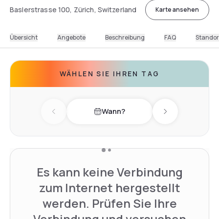
Baslerstrasse 100, Zürich, Switzerland
Karte ansehen
Übersicht
Angebote
Beschreibung
FAQ
Standor
WÄHLEN SIE IHREN TAG
Wann?
Previous day
Next day
Es kann keine Verbindung
zum Internet hergestellt
werden. Prüfen Sie Ihre
Verbindung und versuchen