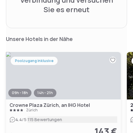
Sie es erneut
Unsere Hotels in der Nähe
Poolzugang inklusive
09h - 18h
14h - 21h
Crowne Plaza Zürich, an IHG Hotel
2
Zürich
|
4.4
/5
115 Bewertungen
143 €