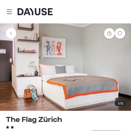
Dayuse
Teilen
Spei
1
/
15
The Flag Zürich