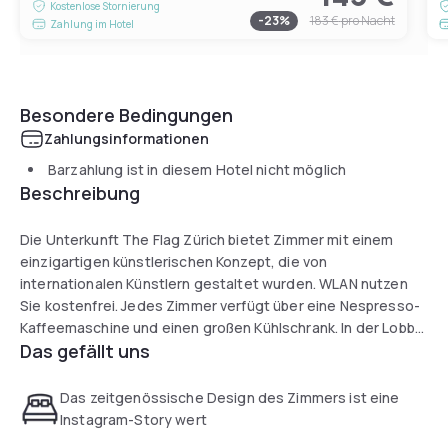
Kostenlose Stornierung
-
23
%
183 €
pro Nacht
Zahlung im Hotel
Besondere Bedingungen
Zahlungsinformationen
Barzahlung ist in diesem Hotel nicht möglich
Beschreibung
Die Unterkunft The Flag Zürich bietet Zimmer mit einem
einzigartigen künstlerischen Konzept, die von
internationalen Künstlern gestaltet wurden. WLAN nutzen
Sie kostenfrei. Jedes Zimmer verfügt über eine Nespresso-
Kaffeemaschine und einen großen Kühlschrank. In der Lobby
Das gefällt uns
der Unterkunft sind Werke einheimischer Künstler
ausgestellt. Das Stadtzentrum von Zürich erreichen Sie mit
der Straßenbahn in nur 10 Minuten.
Das zeitgenössische Design des Zimmers ist eine
Instagram-Story wert