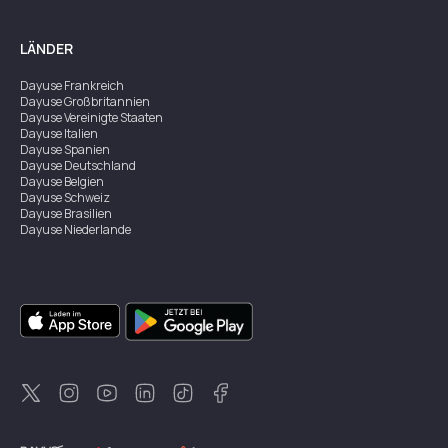
LÄNDER
Dayuse
Frankreich
Dayuse
Großbritannien
Dayuse
Vereinigte Staaten
Dayuse
Italien
Dayuse
Spanien
Dayuse
Deutschland
Dayuse
Belgien
Dayuse
Schweiz
Dayuse
Brasilien
Dayuse
Niederlande
Dayuse
Australien
Dayuse
Irland
Dayuse
Hongkong
Dayuse
Kanada
Dayuse
Singapur
Dayuse
Zweden
Dayuse
Thailand
Dayuse
Portugal
Dayuse
Korea
Dayuse
Neuseeland
Dayuse
Türkei