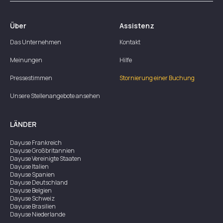
Über
Assistenz
Das Unternehmen
Kontakt
Meinungen
Hilfe
Pressestimmen
Stornierung einer Buchung
Unsere Stellenangebote ansehen
LÄNDER
Dayuse
Frankreich
Dayuse
Großbritannien
Dayuse
Vereinigte Staaten
Dayuse
Italien
Dayuse
Spanien
Dayuse
Deutschland
Dayuse
Belgien
Dayuse
Schweiz
Dayuse
Brasilien
Dayuse
Niederlande
Dayuse
Australien