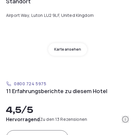
Standort
Airport Way, Luton LU2 9LF, United Kingdom
Karte ansehen
0800 724 5975
11 Erfahrungsberichte zu diesem Hotel
4,5
/5
Info
Hervorragend
Zu den 13 Rezensionen