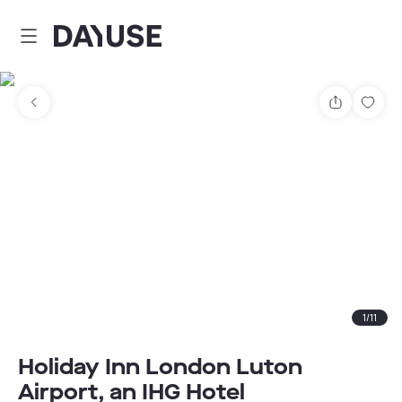
Dayuse
Teilen
Spei
1
/
11
Holiday Inn London Luton
Airport, an IHG Hotel