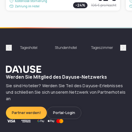
Kostenlose Stornierung
-
24
%
106 €
pro Nacht
Zahlung im Hotel
Tageshotel
Stundenhotel
Tageszimmer
St
Précédent
Suiv
Dayuse
Werden Sie Mitglied des Dayuse-Netzwerks
Sie sind Hotelier? Werden Sie Teil des Dayuse-Erlebnisses
und schließen Sie sich unserem Netzwerk von Partnerhotels
an
Partner werden!
Portal-Login