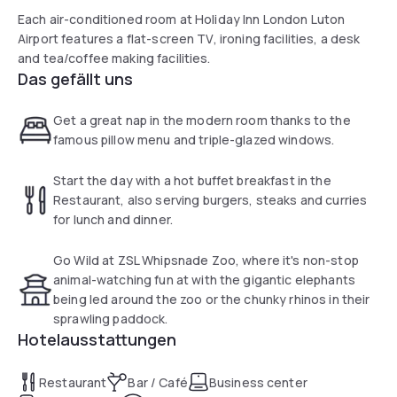
Each air-conditioned room at Holiday Inn London Luton
Airport features a flat-screen TV, ironing facilities, a desk
and tea/coffee making facilities.
Das gefällt uns
Get a great nap in the modern room thanks to the
famous pillow menu and triple-glazed windows.
Start the day with a hot buffet breakfast in the
Restaurant, also serving burgers, steaks and curries
for lunch and dinner.
Go Wild at ZSL Whipsnade Zoo, where it's non-stop
animal-watching fun at with the gigantic elephants
being led around the zoo or the chunky rhinos in their
sprawling paddock.
Hotelausstattungen
Restaurant
Bar / Café
Business center