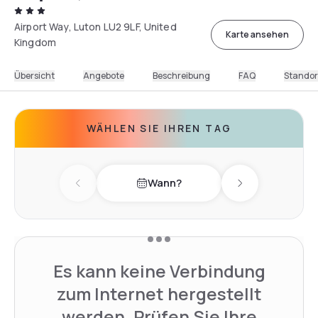
Airport Way, Luton LU2 9LF, United
Karte ansehen
Kingdom
Übersicht
Angebote
Beschreibung
FAQ
Standor
WÄHLEN SIE IHREN TAG
Wann?
Previous day
Next day
Es kann keine Verbindung
zum Internet hergestellt
werden. Prüfen Sie Ihre