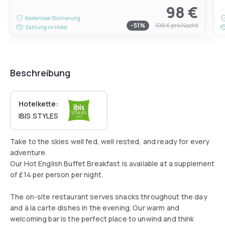
98 €
Kostenlose Stornierung
-
51
%
198 €
pro Nacht
Zahlung im Hotel
Beschreibung
Hotelkette:
IBIS STYLES
Take to the skies well fed, well rested, and ready for every
adventure.
Our Hot English Buffet Breakfast is available at a supplement
of £14 per person per night.
The on-site restaurant serves snacks throughout the day
and à la carte dishes in the evening. Our warm and
welcoming bar is the perfect place to unwind and think