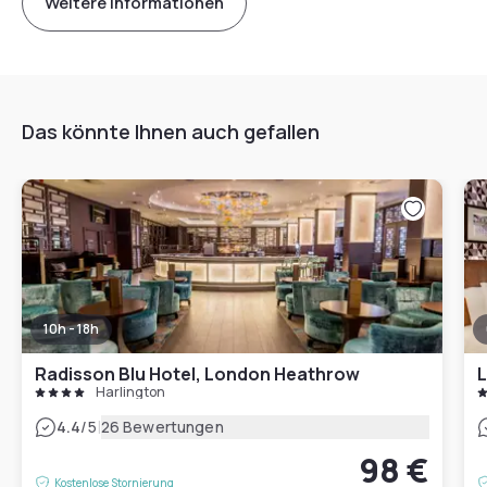
Weitere Informationen
Das könnte Ihnen auch gefallen
10h - 18h
Radisson Blu Hotel, London Heathrow
L
Harlington
|
4.4
/5
26 Bewertungen
98 €
Kostenlose Stornierung