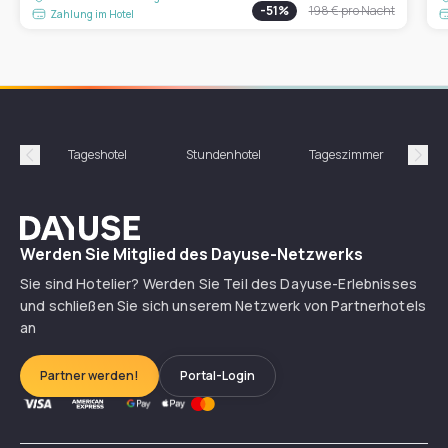
-
51
%
198 €
pro Nacht
Zahlung im Hotel
Tageshotel
Stundenhotel
Tageszimmer
St
Précédent
Suiv
Dayuse
Werden Sie Mitglied des Dayuse-Netzwerks
Sie sind Hotelier? Werden Sie Teil des Dayuse-Erlebnisses
und schließen Sie sich unserem Netzwerk von Partnerhotels
an
Partner werden!
Portal-Login