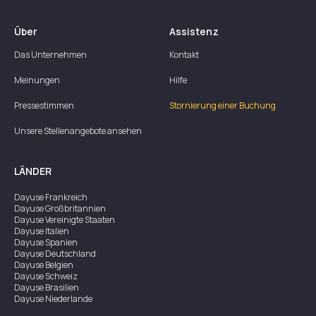
Über
Assistenz
Das Unternehmen
Kontakt
Meinungen
Hilfe
Pressestimmen
Stornierung einer Buchung
Unsere Stellenangebote ansehen
LÄNDER
Dayuse
Frankreich
Dayuse
Großbritannien
Dayuse
Vereinigte Staaten
Dayuse
Italien
Dayuse
Spanien
Dayuse
Deutschland
Dayuse
Belgien
Dayuse
Schweiz
Dayuse
Brasilien
Dayuse
Niederlande
Dayuse
Australien