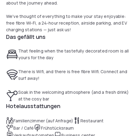
about the journey ahead.
We've thought of everything to make your stay enjoyable:
free fibre Wi-Fi, a 24-hour reception, airside parking, and EV
charging stations — just ask us!
Das gefällt uns
That feeling when the tastefully decorated room is all
yours for the day
There is Wifi, and there is free fibre Wifi. Connect and
surf away!
Soak in the welcoming atmosphere (and a fresh drink)
at the cosy bar
Hotelausstattungen
Familienzimmer (auf Anfrage)
Restaurant
Bar / Café
Frühstücksraum
Verkaufsautomaten
Business center