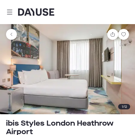
Dayuse
Teilen
Spei
1
/
12
ibis Styles London Heathrow
Airport