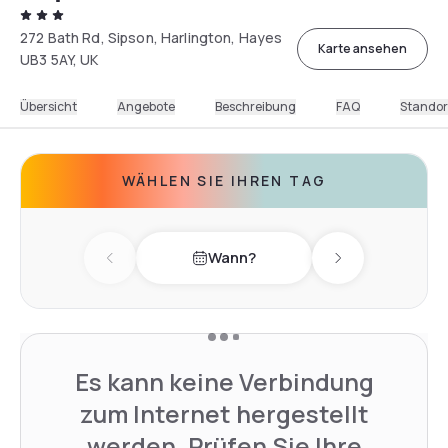
272 Bath Rd, Sipson, Harlington, Hayes
Karte ansehen
UB3 5AY, UK
Übersicht
Angebote
Beschreibung
FAQ
Standor
WÄHLEN SIE IHREN TAG
Wann?
Previous day
Next day
Es kann keine Verbindung
zum Internet hergestellt
werden. Prüfen Sie Ihre