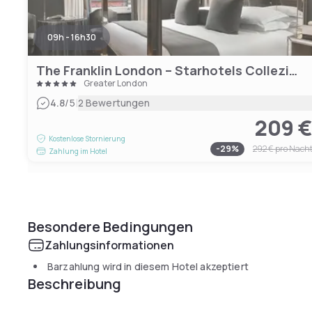
09h - 16h30
The Franklin London – Starhotels Collezione
Greater London
|
4.8
/5
2 Bewertungen
209 
Kostenlose Stornierung
-
29
%
292 €
pro Nach
Zahlung im Hotel
Besondere Bedingungen
Zahlungsinformationen
Barzahlung wird in diesem Hotel akzeptiert
Beschreibung