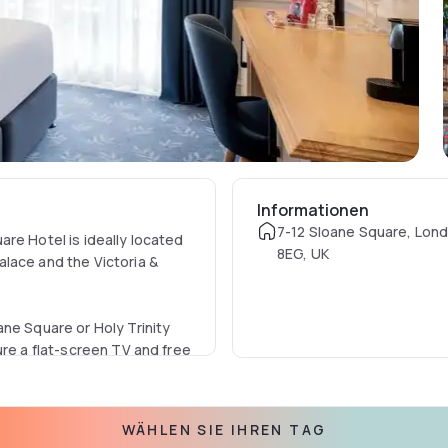
Informationen
7-12 Sloane Square, Lo
re Hotel is ideally located
8EG, UK
lace and the Victoria &
ne Square or Holy Trinity
ure a flat-screen TV and free
Cote Brasserie which is
WÄHLEN SIE IHREN TAG