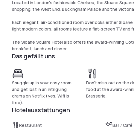
Located in London’s fashionable Chelsea, the Sloane Square 
shopping, the West End, Buckingham Palace and the Victori
Each elegant, air-conditioned room overlooks either Sloane 
light modern colors, all rooms feature a flat-screen TV and fr
The Sloane Square Hotel also offers the award-winning Cote 
breakfast, lunch and dinner.
Das gefällt uns
Snuggle up in your cosy room
Don’t miss out on the d
and get lost in an intriguing
food at the award-winn
drama on Netflix (yes, Wifi is
Brasserie.
free).
Hotelausstattungen
Restaurant
Bar / Café