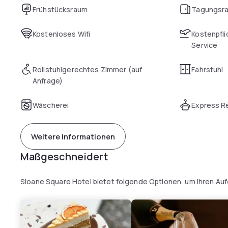
Frühstücksraum
Tagungsr
Kostenloses Wifi
Kostenpfli
Service
Rollstuhlgerechtes Zimmer (auf
Fahrstuhl
Anfrage)
Wäscherei
Express R
Weitere Informationen
Maßgeschneidert
Sloane Square Hotel bietet folgende Optionen, um Ihren Au