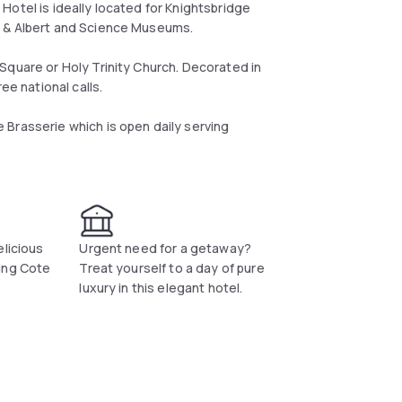
Hotel is ideally located for Knightsbridge
a & Albert and Science Museums.
Square or Holy Trinity Church. Decorated in
ee national calls.
Brasserie which is open daily serving
elicious
Urgent need for a getaway?
ing Cote
Treat yourself to a day of pure
luxury in this elegant hotel.