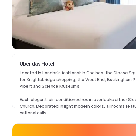
Über das Hotel
Located in London’s fashionable Chelsea, the Sloane Squa
for Knightsbridge shopping, the West End, Buckingham Pa
Albert and Science Museums.
Each elegant, air-conditioned room overlooks either Sloa
Church. Decorated in light modern colors, all rooms feat
national calls.
The Sloane Square Hotel also offers the award-winning 
open daily serving breakfast, lunch and dinner.