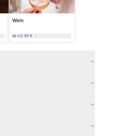
Wein
ab
40,90 €