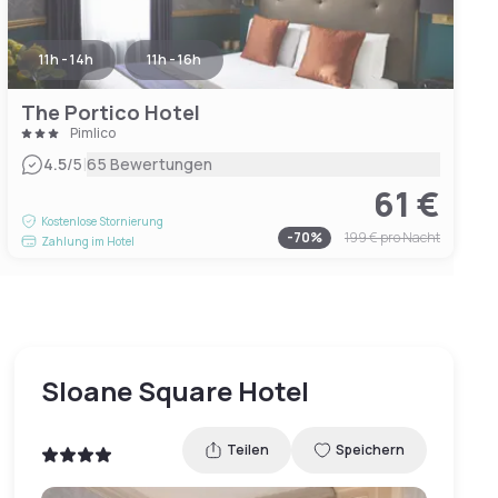
11h - 14h
11h - 16h
The Portico Hotel
Pimlico
|
4.5
/5
65 Bewertungen
61 €
Kostenlose Stornierung
-
70
%
199 €
pro Nacht
Zahlung im Hotel
Sloane Square Hotel
Teilen
Speichern