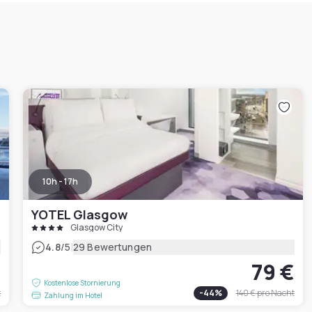
10h - 17h
YOTEL Glasgow
Glasgow City
|
4.8
/5
29 Bewertungen
€
79 €
Kostenlose Stornierung
t
-
44
%
140 €
pro Nacht
Zahlung im Hotel