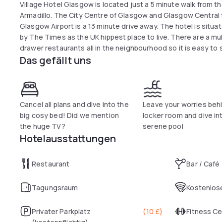
Village Hotel Glasgow is located just a 5 minute walk from 
Armadillo. The City Centre of Glasgow and Glasgow Central tr
Glasgow Airport is a 13 minute drive away. The hotel is situated just down the road from Finnieston, named
by The Times as the UK hippest place to live. There are a multitude of bars, gig venues, clubs and top-
drawer restaurants all in the neighbourhood so it is easy to 
Das gefällt uns
The hotel has everything you'd need under one roof includi
TVs and great showers, pool and state-of-the-art gym with al
where you can tuck into delicious food and drink.
Cancel all plans and dive into the
Leave your worries behi
big cosy bed! Did we mention
locker room and dive int
the huge TV?
serene pool
Hotelausstattungen
Restaurant
Bar / Café
Tagungsraum
Kostenlose
Privater Parkplatz
(
10 £
)
Fitness C