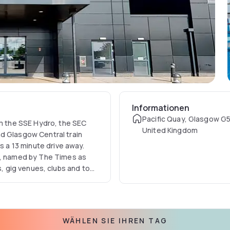
Informationen
Pacific Quay, Glasgow G5
om the SSE Hydro, the SEC
United Kingdom
d Glasgow Central train
s a 13 minute drive away.
on, named by The Times as
 to see why Finnieston is
uding stylish bedrooms with
WÄHLEN SIE IHREN TAG
te-of-the-art gym with all