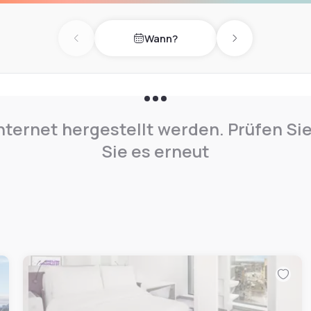
uck into delicious food and
Wann?
Previous day
Next day
nternet hergestellt werden. Prüfen Si
Sie es erneut