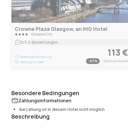
09h - 18h
Crowne Plaza Glasgow, an IHG Hotel
Glasgow City
|
5
/5
4 Bewertungen
113 
Kostenlose Stornierung
-
67
%
338 €
pro Nach
Zahlung im Hotel
Besondere Bedingungen
Zahlungsinformationen
Barzahlung ist in diesem Hotel nicht möglich
Beschreibung