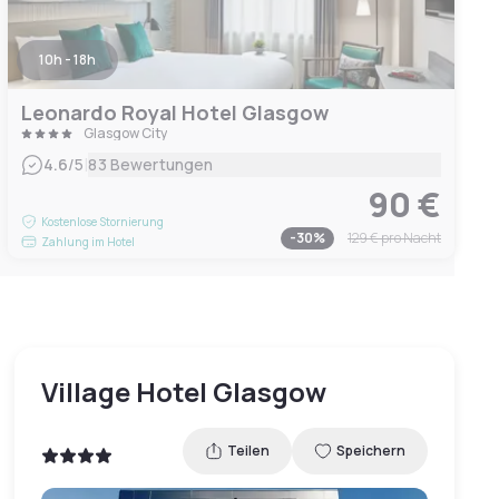
10h - 18h
Leonardo Royal Hotel Glasgow
Glasgow City
|
4.6
/5
83 Bewertungen
90 €
Kostenlose Stornierung
-
30
%
129 €
pro Nacht
Zahlung im Hotel
Village Hotel Glasgow
Teilen
Speichern