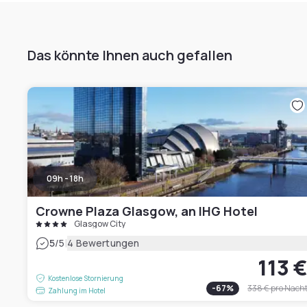
Das könnte Ihnen auch gefallen
09h - 18h
Crowne Plaza Glasgow, an IHG Hotel
Glasgow City
|
5
/5
4 Bewertungen
113 
Kostenlose Stornierung
-
67
%
338 €
pro Nach
Zahlung im Hotel