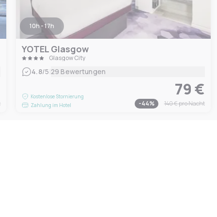
10h - 17h
YOTEL Glasgow
Glasgow City
|
4.8
/5
29 Bewertungen
€
79 €
Kostenlose Stornierung
t
-
44
%
140 €
pro Nacht
Zahlung im Hotel