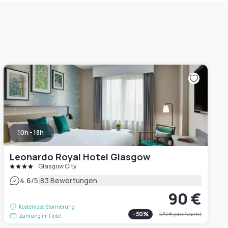
10h - 18h
Leonardo Royal Hotel Glasgow
Glasgow City
|
4.6
/5
83 Bewertungen
90 €
Kostenlose Stornierung
-
30
%
129 €
pro Nacht
Zahlung im Hotel