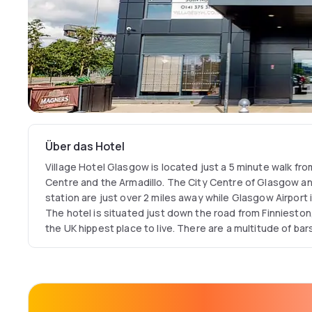
Über das Hotel
Village Hotel Glasgow is located just a 5 minute walk fr
Centre and the Armadillo. The City Centre of Glasgow an
station are just over 2 miles away while Glasgow Airport i
The hotel is situated just down the road from Finniest
the UK hippest place to live. There are a multitude of bars, gig venues, clubs and top-
drawer restaurants all in the neighbourhood so it is easy
the place to be.
The hotel has everything you'd need under one roof incl
big cosy beds, huge TVs and great showers, pool and sta