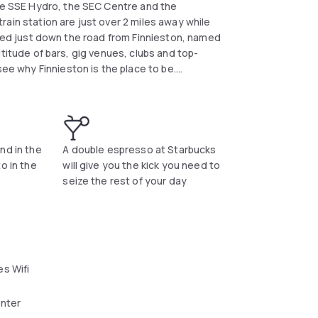
the SSE Hydro, the SEC Centre and the
ain station are just over 2 miles away while
see why Finnieston is the place to be.
ng stylish bedrooms with big cosy beds, huge
l the latest tech and Village Pub and Grill
nd in the
A double espresso at Starbucks
o in the
will give you the kick you need to
seize the rest of your day
s Wifi
enter