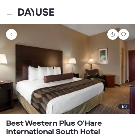
Dayuse
Teilen
Spei
1
/
12
Best Western Plus O'Hare
International South Hotel