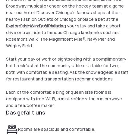
Broadway musical or cheer on the hockey team at a game
near our hotel. Discover Chicago's famous shops at the
nearby Fashion Outlets of Chicago or place a bet at the
Rivers Casino in Des Plaines.
Explore the Windy City during your stay and take a short
drive or train ride to famous Chicago landmarks such as
Rosemont Walk, The Magnificent Mile®, Navy Pier and
Wrigley Field.
Start your day of work or sightseeing with a complimentary
hot breakfast at the community table or a table for two,
both with comfortable seating. Ask the knowledgeable staff
for restaurant and transportation recommendations.
Each of the comfortable king or queen size rooms is
equipped with free Wi-Fi, a mini-refrigerator, a microwave
and a tea/coffee maker.
Das gefällt uns
Rooms are spacious and comfortable.