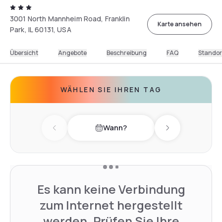
3001 North Mannheim Road, Franklin
Karte ansehen
Park, IL 60131, USA
Übersicht
Angebote
Beschreibung
FAQ
Standor
WÄHLEN SIE IHREN TAG
Wann?
Previous day
Next day
Es kann keine Verbindung
zum Internet hergestellt
werden. Prüfen Sie Ihre