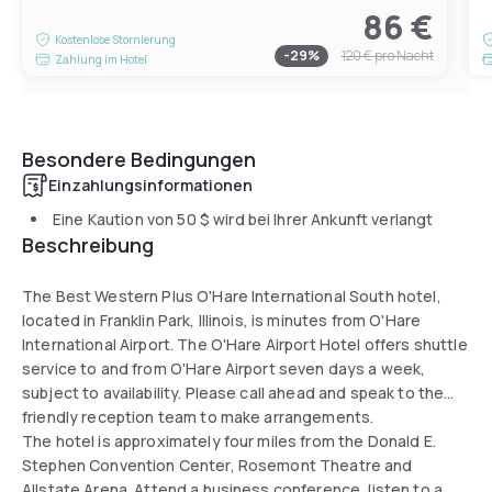
86 €
Kostenlose Stornierung
-
29
%
120 €
pro Nacht
Zahlung im Hotel
Besondere Bedingungen
Einzahlungsinformationen
Eine Kaution von
50 $
wird bei Ihrer Ankunft verlangt
Beschreibung
The Best Western Plus O'Hare International South hotel,
located in Franklin Park, Illinois, is minutes from O'Hare
International Airport. The O'Hare Airport Hotel offers shuttle
service to and from O'Hare Airport seven days a week,
subject to availability. Please call ahead and speak to the
friendly reception team to make arrangements.
The hotel is approximately four miles from the Donald E.
Stephen Convention Center, Rosemont Theatre and
Allstate Arena. Attend a business conference, listen to a