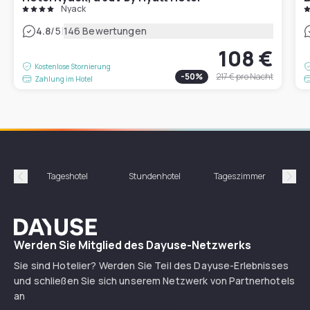
Nyack
|
4.8
/5
146 Bewertungen
108 €
Kostenlose Stornierung
-
50
%
217 €
pro Nacht
Zahlung im Hotel
Tageshotel
Stundenhotel
Tageszimmer
St
Précédent
Suiv
Dayuse
Werden Sie Mitglied des Dayuse-Netzwerks
Sie sind Hotelier? Werden Sie Teil des Dayuse-Erlebnisses
und schließen Sie sich unserem Netzwerk von Partnerhotels
an