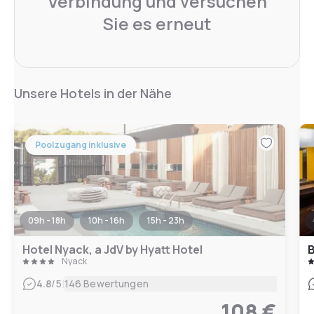
Verbindung und versuchen
Sie es erneut
Unsere Hotels in der Nähe
Poolzugang inklusive
09h - 18h
10h - 16h
15h - 23h
Hotel Nyack, a JdV by Hyatt Hotel
B
Nyack
|
4.8
/5
146 Bewertungen
108 €