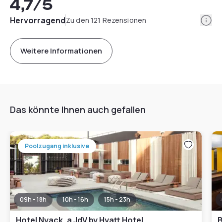
4,7
/5
Info
Hervorragend
Zu den 121 Rezensionen
Weitere Informationen
Das könnte Ihnen auch gefallen
Poolzugang inklusive
09h - 18h
10h - 16h
15h - 23h
Hotel Nyack, a JdV by Hyatt Hotel
B