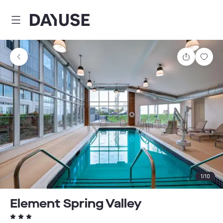
Dayuse
Teilen
Spei
1
/
10
Element Spring Valley