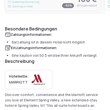
Kostenlose Stornierung
-
50
%
217 €
pro Nacht
Zahlung im Hotel
Besondere Bedingungen
Zahlungsinformationen
Barzahlung ist in diesem Hotel nicht möglich
Einzahlungsinformationen
Eine Kaution von
50 $
wird bei Ihrer Ankunft verlangt
Beschreibung
Hotelkette:
MARRIOTT
Discover comfort, convenience and the Marriott service
you love at Element Spring Valley, a new extended-stay
hotel in Spring Valley, NY. This all-suite hotel boasts an