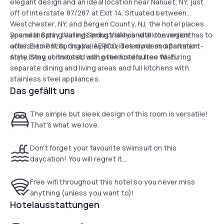
elegant design and an ideal location near Nanuet, NY, just
off of Interstate 87/287 at Exit 14. Situated between
Westchester, NY, and Bergen County, NJ, the hotel places
you near Spring Valley's industrial hub with convenient
Spend the day touring Spring Valley and all the region has to
access to Pfizer, Scapa, AERCO, Teledyne and Salvation
offer. Element Spring Valley provides modern, apartment-
Army. Stay connected using the hotel's free Wi-Fi.
style living at its best, with oversized suites featuring
separate dining and living areas and full kitchens with
stainless steel appliances.
Das gefällt uns
The simple but sleek design of this room is versatile!
That's what we love.
Don't forget your favourite swimsuit on this
daycation! You will regret it...
Free wifi throughout this hotel so you never miss
anything (unless you want to)!
Hotelausstattungen