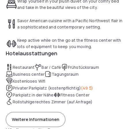
Wrap yourself in your plush duvet on your comfy bed
available (fee).
and take in the beautiful views of the city.
Savor American cuisine with a Pacific Northwest flair in
a sophisticated and contemporary setting.
Keep active while on the go at the fitness center with
lots of equipment to keep you moving.
Hotelausstattungen
Restaurant
Bar / Café
Frühstücksraum
Business center
Tagungsraum
Kostenloses Wifi
Privater Parkplatz (kostenpflichtig)
(
49 $
)
Parkplatz in der Nähe
Fitness Center
Rollstuhlgerechtes Zimmer (auf Anfrage)
Weitere Informationen