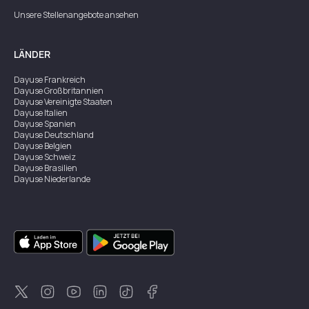
Unsere Stellenangebote ansehen
LÄNDER
Dayuse
Frankreich
Dayuse
Großbritannien
Dayuse
Vereinigte Staaten
Dayuse
Italien
Dayuse
Spanien
Dayuse
Deutschland
Dayuse
Belgien
Dayuse
Schweiz
Dayuse
Brasilien
Dayuse
Niederlande
Dayuse
Australien
Dayuse
Irland
Dayuse
Hongkong
Dayuse
Kanada
Dayuse
Singapur
Dayuse
Zweden
Dayuse
Thailand
Dayuse
Portugal
Dayuse
Korea
Dayuse
Neuseeland
Dayuse
Türkei