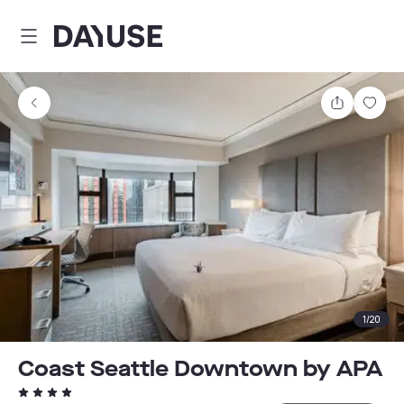
Dayuse
Teilen
Spei
1
/
20
Coast Seattle Downtown by APA