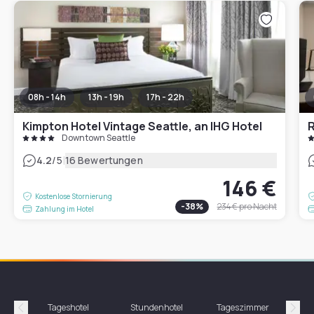
08h - 14h
13h - 19h
17h - 22h
Kimpton Hotel Vintage Seattle, an IHG Hotel
R
Downtown Seattle
|
4.2
/5
16 Bewertungen
146 €
Kostenlose Stornierung
-
38
%
234 €
pro Nacht
Zahlung im Hotel
Tageshotel
Stundenhotel
Tageszimmer
St