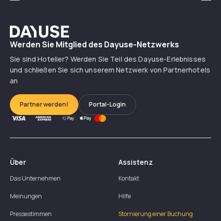
Précédent
Suiv
Dayuse
Werden Sie Mitglied des Dayuse-Netzwerks
Sie sind Hotelier? Werden Sie Teil des Dayuse-Erlebnisses
und schließen Sie sich unserem Netzwerk von Partnerhotels
an
Partner werden!
Portal-Login
Über
Assistenz
Das Unternehmen
Kontakt
Meinungen
Hilfe
Pressestimmen
Stornierung einer Buchung