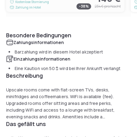
Kostenlose Stornierung
-
38
%
234 €
pro Nacht
Zahlung im Hotel
Besondere Bedingungen
Zahlungsinformationen
Barzahlung wird in diesem Hotel akzeptiert
Einzahlungsinformationen
Eine Kaution von
50 $
wird bei Ihrer Ankunft verlangt
Beschreibung
Upscale rooms come with flat-screen TVs, desks,
minifridges and coffeemakers. WiFi is available (fee).
Upgraded rooms offer sitting areas and free perks,
including WiFi and access to a lounge with breakfast,
evening snacks and drinks. Amenities include a
Das gefällt uns
restaurant/bar with city views, plus fitness and business
centers, and 6 lobby-level meeting rooms. Event space on
the 29th floor offer panoramic area views. Parking is