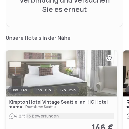
Sie es erneut
Unsere Hotels in der Nähe
08h - 14h
13h - 19h
17h - 22h
Kimpton Hotel Vintage Seattle, an IHG Hotel
R
Downtown Seattle
|
4.2
/5
16 Bewertungen
146 €