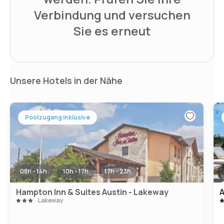
Verbindung und versuchen
Sie es erneut
Unsere Hotels in der Nähe
Poolzugang inklusive
08h - 14h
10h - 17h
17h - 23h
Hampton Inn & Suites Austin - Lakeway
A
Lakeway