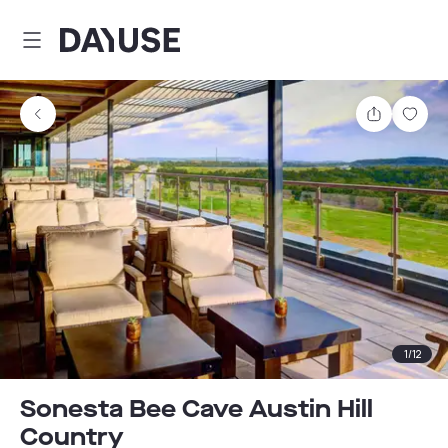
Dayuse
Teilen
Spei
1
/
12
Sonesta Bee Cave Austin Hill
Country