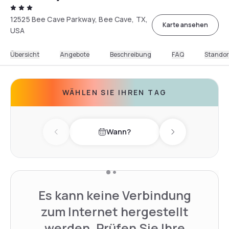
12525 Bee Cave Parkway, Bee Cave, TX,
Karte ansehen
USA
Übersicht
Angebote
Beschreibung
FAQ
Standor
WÄHLEN SIE IHREN TAG
Wann?
Previous day
Next day
Es kann keine Verbindung
zum Internet hergestellt
werden. Prüfen Sie Ihre