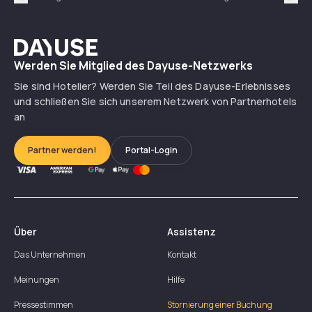
Précédent
Suiv
Dayuse
Werden Sie Mitglied des Dayuse-Netzwerks
Sie sind Hotelier? Werden Sie Teil des Dayuse-Erlebnisses
und schließen Sie sich unserem Netzwerk von Partnerhotels
an
Partner werden!
Portal-Login
Über
Assistenz
Das Unternehmen
Kontakt
Meinungen
Hilfe
Pressestimmen
Stornierung einer Buchung