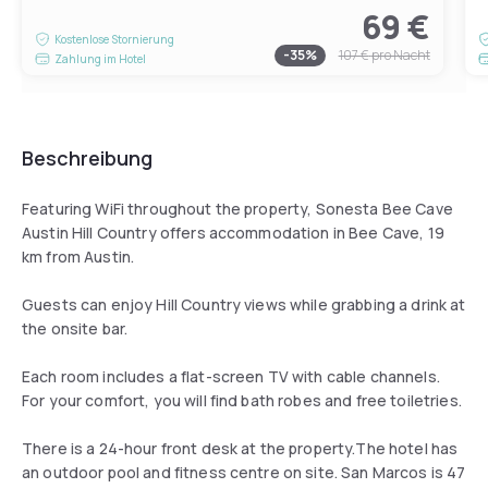
69 €
Kostenlose Stornierung
-
35
%
107 €
pro Nacht
Zahlung im Hotel
Beschreibung
Featuring WiFi throughout the property, Sonesta Bee Cave
Austin Hill Country offers accommodation in Bee Cave, 19
km from Austin.
Guests can enjoy Hill Country views while grabbing a drink at
the onsite bar.
Each room includes a flat-screen TV with cable channels.
For your comfort, you will find bath robes and free toiletries.
There is a 24-hour front desk at the property.The hotel has
an outdoor pool and fitness centre on site. San Marcos is 47