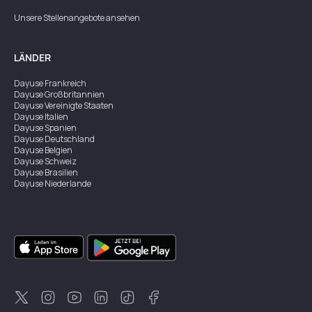
Unsere Stellenangebote ansehen
LÄNDER
Dayuse
Frankreich
Dayuse
Großbritannien
Dayuse
Vereinigte Staaten
Dayuse
Italien
Dayuse
Spanien
Dayuse
Deutschland
Dayuse
Belgien
Dayuse
Schweiz
Dayuse
Brasilien
Dayuse
Niederlande
Dayuse
Australien
Dayuse
Irland
Dayuse
Hongkong
Dayuse
Kanada
Dayuse
Singapur
Dayuse
Zweden
Dayuse
Thailand
Dayuse
Portugal
Dayuse
Korea
Dayuse
Neuseeland
Dayuse
Türkei