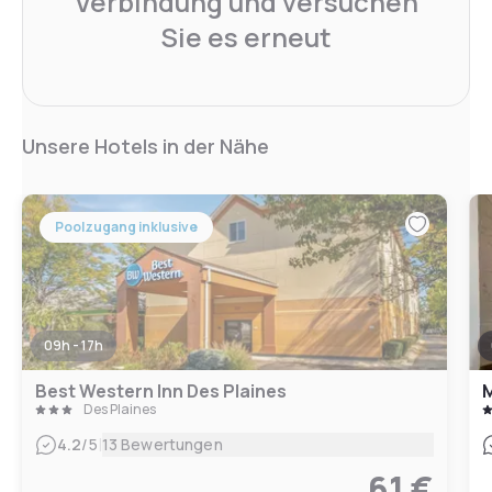
Verbindung und versuchen
Sie es erneut
Unsere Hotels in der Nähe
Poolzugang inklusive
09h - 17h
Best Western Inn Des Plaines
M
Des Plaines
|
4.2
/5
13 Bewertungen
61 €