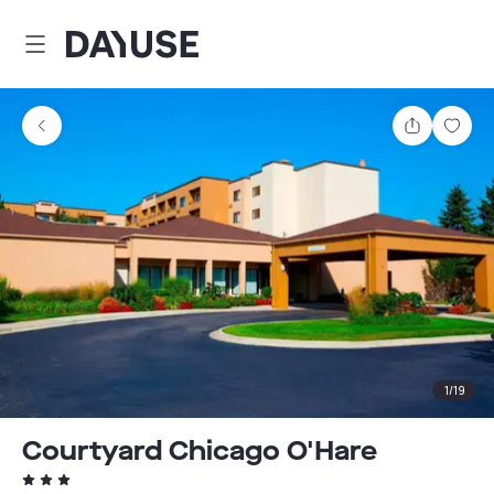
Dayuse
Teilen
Spei
1
/
19
Courtyard Chicago O'Hare