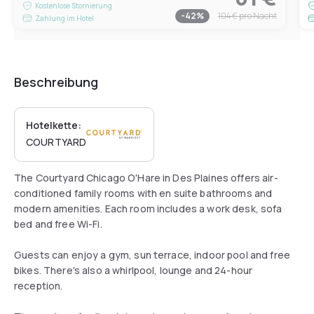
Kostenlose Stornierung
-
42
%
104 €
pro Nacht
Zahlung im Hotel
Beschreibung
Hotelkette:
COURTYARD
The Courtyard Chicago O'Hare in Des Plaines offers air-
conditioned family rooms with en suite bathrooms and
modern amenities. Each room includes a work desk, sofa
bed and free Wi-Fi.
Guests can enjoy a gym, sun terrace, indoor pool and free
bikes. There's also a whirlpool, lounge and 24-hour
reception.