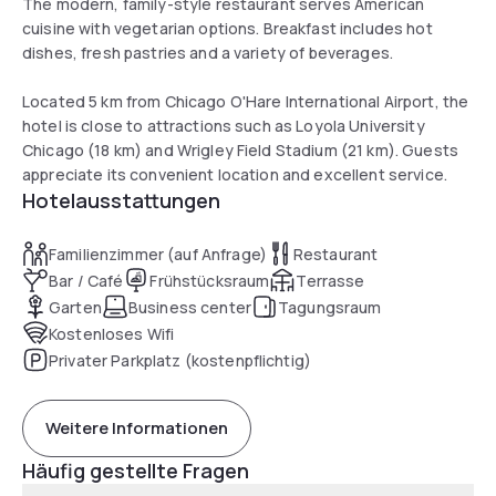
The modern, family-style restaurant serves American
cuisine with vegetarian options. Breakfast includes hot
dishes, fresh pastries and a variety of beverages.
Located 5 km from Chicago O'Hare International Airport, the
hotel is close to attractions such as Loyola University
Chicago (18 km) and Wrigley Field Stadium (21 km). Guests
appreciate its convenient location and excellent service.
Hotelausstattungen
Familienzimmer (auf Anfrage)
Restaurant
Bar / Café
Frühstücksraum
Terrasse
Garten
Business center
Tagungsraum
Kostenloses Wifi
Privater Parkplatz (kostenpflichtig)
Weitere Informationen
Häufig gestellte Fragen