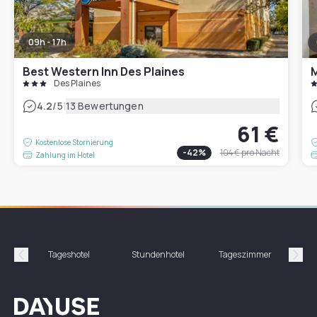
09h - 17h
Best Western Inn Des Plaines
M
Des Plaines
|
4.2
/5
13 Bewertungen
61 €
Kostenlose Stornierung
-
42
%
104 €
pro Nacht
Zahlung im Hotel
Tageshotel
Stundenhotel
Tageszimmer
St
Précédent
Suiv
Dayuse