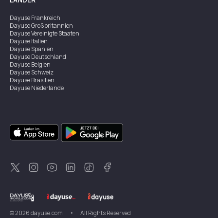
Dayuse
Frankreich
Dayuse
Großbritannien
Dayuse
Vereinigte Staaten
Dayuse
Italien
Dayuse
Spanien
Dayuse
Deutschland
Dayuse
Belgien
Dayuse
Schweiz
Dayuse
Brasilien
Dayuse
Niederlande
Dayuse
Australien
Dayuse
Irland
Dayuse
Hongkong
Dayuse
Kanada
Dayuse
Singapur
Dayuse
Zweden
Dayuse
Thailand
Dayuse
Portugal
Dayuse
Korea
Dayuse
Neuseeland
Dayuse
Türkei
©
2026
dayuse.com
•
All Rights Reserved