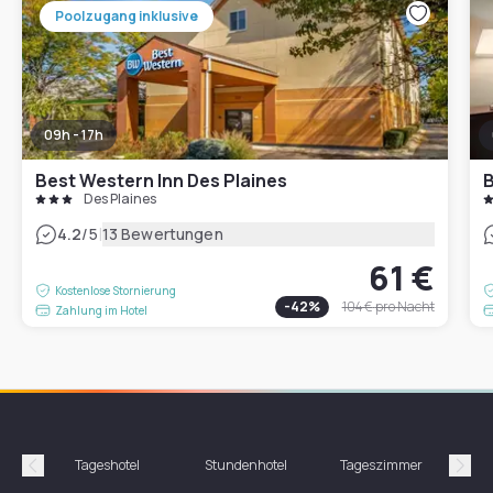
Poolzugang inklusive
09h - 17h
Best Western Inn Des Plaines
Des Plaines
|
4.2
/5
13 Bewertungen
61 €
Kostenlose Stornierung
-
42
%
104 €
pro Nacht
Zahlung im Hotel
Tageshotel
Stundenhotel
Tageszimmer
St
Précédent
Suiv