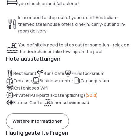
suite guest rooms include a refrigerator and microwave.
you slouch on and fall asleep !
You'll also find onsite an Outback Steakhouse.
In no mood to step out of your room? Australian-
themed steakhouse offers dine-in, carry-out and in-
room delivery
You definitely need to step out for some fun - relax on
the deckchair or take few laps in the pool
Hotelausstattungen
Restaurant
Bar / Café
Frühstücksraum
Terrasse
Business center
Tagungsraum
Kostenloses Wifi
Privater Parkplatz (kostenpflichtig)
(
20 $
)
Fitness Center
Innenschwimmbad
Weitere Informationen
Häufig gestellte Fragen