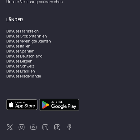
Unsere Stellenangebote ansehen
LÄNDER
Dayuse
Frankreich
Dayuse
Großbritannien
Dayuse
Vereinigte Staaten
Dayuse
Italien
Dayuse
Spanien
Dayuse
Deutschland
Dayuse
Belgien
Dayuse
Schweiz
Dayuse
Brasilien
Dayuse
Niederlande
Dayuse
Australien
Dayuse
Irland
Dayuse
Hongkong
Dayuse
Kanada
Dayuse
Singapur
Dayuse
Zweden
Dayuse
Thailand
Dayuse
Portugal
Dayuse
Korea
Dayuse
Neuseeland
Dayuse
Türkei