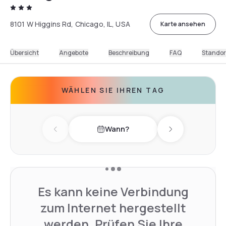
8101 W Higgins Rd, Chicago, IL, USA
Karte ansehen
Übersicht
Angebote
Beschreibung
FAQ
Standor
WÄHLEN SIE IHREN TAG
Wann?
Previous day
Next day
Es kann keine Verbindung
zum Internet hergestellt
werden. Prüfen Sie Ihre