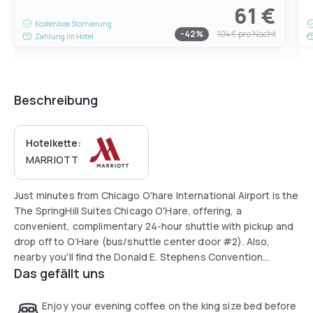
61 €
Kostenlose Stornierung
-
42
%
104 €
pro Nacht
Zahlung im Hotel
Beschreibung
Hotelkette:
MARRIOTT
Just minutes from Chicago O'hare International Airport is the
The SpringHill Suites Chicago O'Hare, offering, a
convenient, complimentary 24-hour shuttle with pickup and
drop off to O’Hare (bus/shuttle center door #2). Also,
nearby you'll find the Donald E. Stephens Convention
Das gefällt uns
Center, Allstate Arena, Rosemont Theatre, Rivers Casino
and Fashion Outlets of Chicago. The hotel offers free Wi-Fi,
indoor pool, and 24-hour fitness center. The spacious all-
Enjoy your evening coffee on the king size bed before