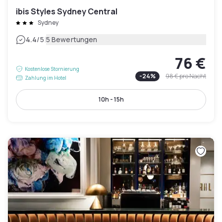
ibis Styles Sydney Central
Sydney
|
4.4
/5
5 Bewertungen
76 €
Kostenlose Stornierung
-
24
%
98 €
pro Nacht
Zahlung im Hotel
10h - 15h