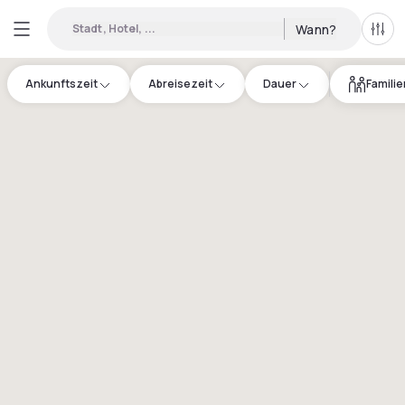
Stadt, Hotel, ...
Wann?
Alle 
Ankunftszeit
Abreisezeit
Dauer
Famili