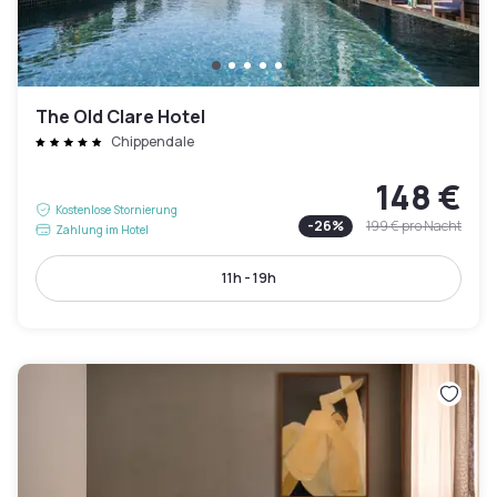
The Old Clare Hotel
Chippendale
148 €
Kostenlose Stornierung
-
26
%
199 €
pro Nacht
Zahlung im Hotel
11h - 19h