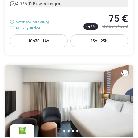
|
4.7
/5
11 Bewertungen
75 €
Kostenlose Stornierung
-
47
%
139 €
pro Nacht
Zahlung im Hotel
10h30 - 14h
15h - 23h