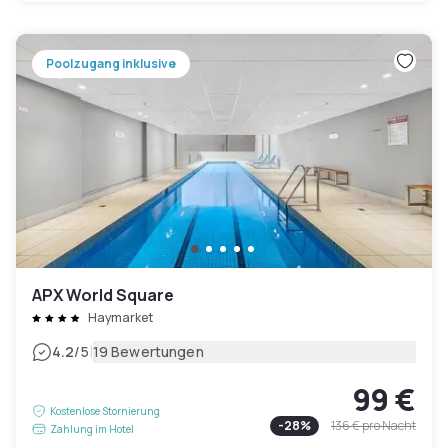
Poolzugang inklusive
APX World Square
Haymarket
|
4.2
/5
19 Bewertungen
99 €
Kostenlose Stornierung
-
28
%
136 €
pro Nacht
Zahlung im Hotel