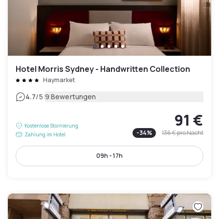
Hotel Morris Sydney - Handwritten Collection
Haymarket
|
4.7
/5
9 Bewertungen
91 €
Kostenlose Stornierung
-
34
%
136 €
pro Nacht
Zahlung im Hotel
09h - 17h