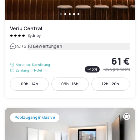
Veriu Central
Sydney
|
4.1
/5
10 Bewertungen
61 €
Kostenlose Stornierung
-
43
%
105 €
pro Nacht
Zahlung im Hotel
09h - 14h
09h - 16h
12h - 20h
Poolzugang inklusive