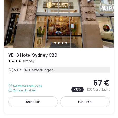
YEHS Hotel Sydney CBD
Sydney
|
4.6
/5
14 Bewertungen
67 €
Kostenlose Stornierung
-
33
%
100 €
pro Nacht
Zahlung im Hotel
09h - 15h
10h - 16h