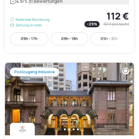
|
4.5
/5
31 Bewertungen
112 €
Kostenlose Stornierung
-
29
%
157 €
pro Nacht
Zahlung im Hotel
09h - 17h
09h - 18h
09h - 21h
Poolzugang inklusive