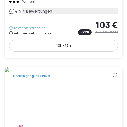
Pyrmont
|
4
/5
4 Bewertungen
103 €
Kostenlose Stornierung
-
32
%
151 €
pro Nacht
rate-plan-card.label-prepaid
10h - 15h
Poolzugang inklusive