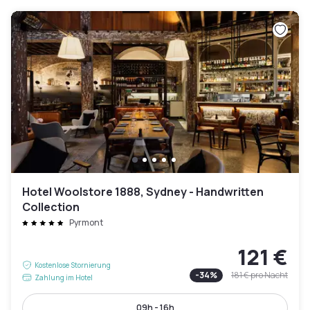
Hotel Woolstore 1888, Sydney - Handwritten
Collection
Pyrmont
121 €
Kostenlose Stornierung
-
34
%
181 €
pro Nacht
Zahlung im Hotel
09h - 16h