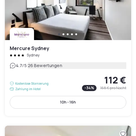
Mercure Sydney
Sydney
|
4.7
/5
26 Bewertungen
112 €
Kostenlose Stornierung
-
34
%
168 €
pro Nacht
Zahlung im Hotel
10h - 16h