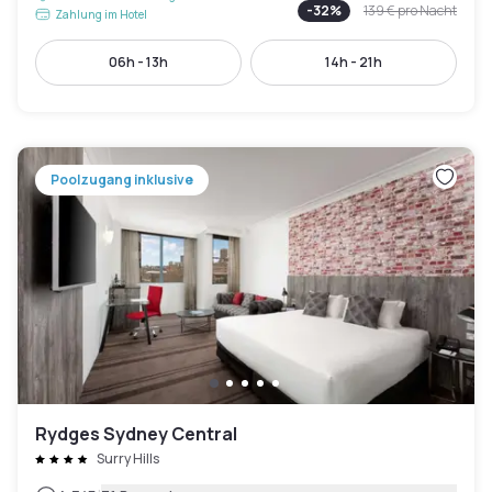
-
32
%
139 €
pro Nacht
Zahlung im Hotel
06h - 13h
14h - 21h
Poolzugang inklusive
Rydges Sydney Central
Surry Hills