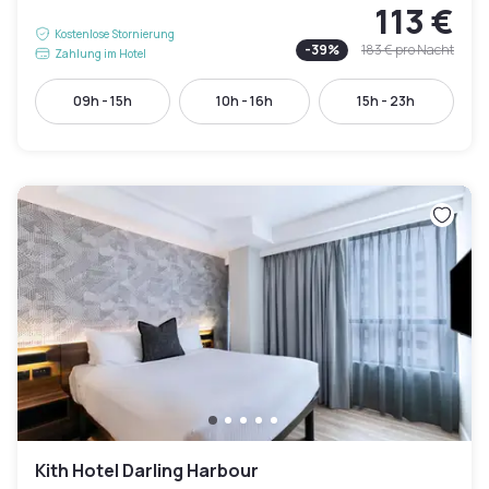
113 €
Kostenlose Stornierung
-
39
%
183 €
pro Nacht
Zahlung im Hotel
09h - 15h
10h - 16h
15h - 23h
Kith Hotel Darling Harbour