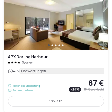
APX Darling Harbour
Sydney
|
4
/5
9 Bewertungen
87 €
Kostenlose Stornierung
-
24
%
114 €
pro Nacht
Zahlung im Hotel
10h - 14h