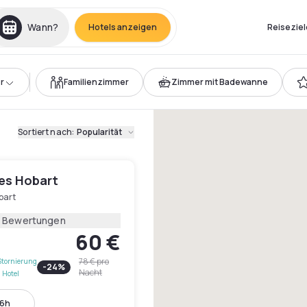
Wann?
Hotels anzeigen
Reiseziel
r
Familienzimmer
Zimmer mit Badewanne
Sortiert nach
:
Popularität
les Hobart
bart
5 Bewertungen
60 €
78 €
pro
Stornierung
-
24
%
Nacht
 Hotel
16h