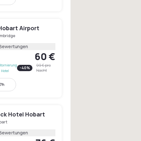
Hobart Airport
mbridge
 Bewertungen
60 €
99 €
pro
Stornierung
-
40
%
Nacht
 Hotel
17h
ck Hotel Hobart
bart
 Bewertungen