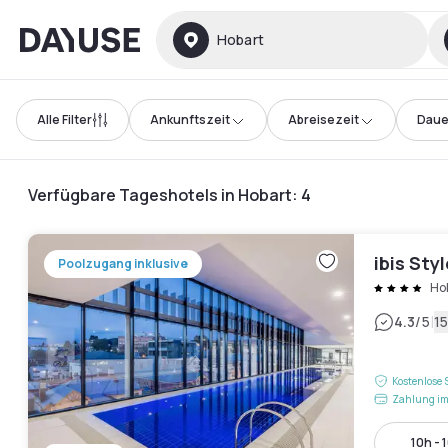
Dayuse
Hobart
Alle Filter
Ankunftszeit
Abreisezeit
Daue
Verfügbare Tageshotels in Hobart
:
4
ibis Sty
Poolzugang inklusive
Ho
|
4.3
/5
1
Kostenlose 
Zahlung im
10h - 