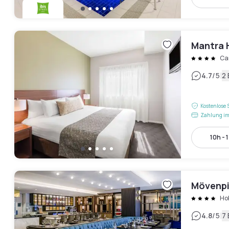
Mantra 
Ca
|
4.7
/5
2
Kostenlose 
Zahlung im
10h - 
Mövenpi
Ho
|
4.8
/5
7