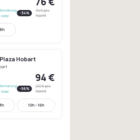
76 €
114 €
pro
Stornierung
-
34
%
Nacht
 Hotel
16h
Plaza Hobart
bart
94 €
210 €
pro
Stornierung
-
56
%
Nacht
 Hotel
13h
10h - 16h