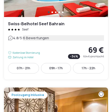
Swiss-Belhotel Seef Bahrain
Seef
|
4.8
/5
6 Bewertungen
69 €
Kostenlose Stornierung
-
34
%
104 €
pro Nacht
Zahlung im Hotel
07h - 21h
09h - 17h
17h - 22h
Poolzugang inklusive