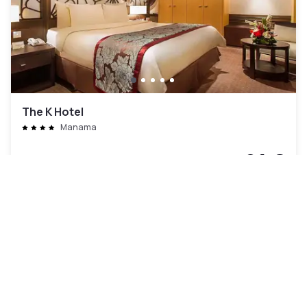
The K Hotel
Manama
81 €
Kostenlose Stornierung
-
47
%
150 €
pro Nacht
Zahlung im Hotel
07h - 16h
09h - 18h
14h - 22h
Poolzugang inklusive