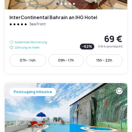
InterContinental Bahrain an IHG Hotel
Sea Front
69 €
Kostenlose Stornierung
-
62
%
178 €
pro Nacht
Zahlung im Hotel
07h - 14h
09h - 17h
15h - 22h
Poolzugang inklusive