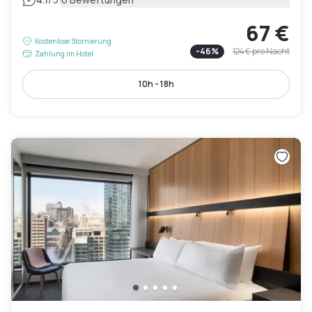
|
67 €
Kostenlose Stornierung
-
46
%
124 €
pro Nacht
Zahlung im Hotel
10h - 18h