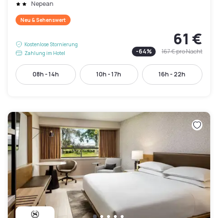
Nepean
Neu & Sehenswert
61 €
Kostenlose Stornierung
-
64
%
167 €
pro Nacht
Zahlung im Hotel
08h - 14h
10h - 17h
16h - 22h