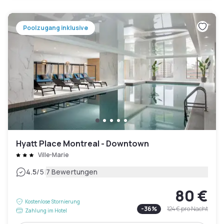
Poolzugang inklusive
Hyatt Place Montreal - Downtown
Ville-Marie
|
4.5
/5
7 Bewertungen
80 €
Kostenlose Stornierung
-
36
%
124 €
pro Nacht
Zahlung im Hotel