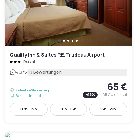
Quality Inn & Suites P.E. Trudeau Airport
Dorval
|
4.3
/5
13 Bewertungen
65 €
Kostenlose Stornierung
-
65
%
185 €
pro Nacht
Zahlung im Hotel
07h - 12h
10h - 16h
15h - 21h