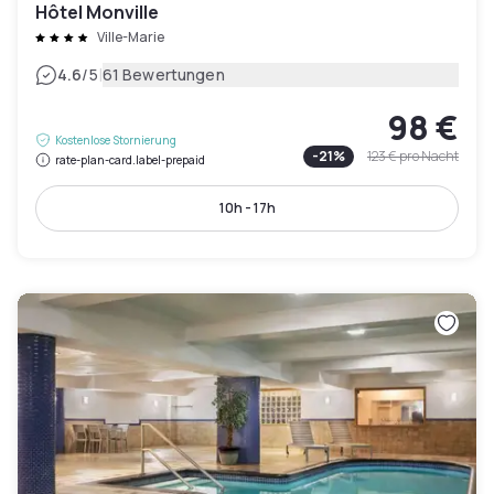
Hôtel Monville
Ville-Marie
|
4.6
/5
61 Bewertungen
98 €
Kostenlose Stornierung
-
21
%
123 €
pro Nacht
rate-plan-card.label-prepaid
10h - 17h