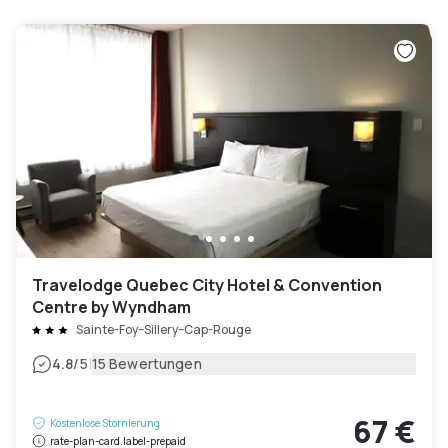
Travelodge Quebec City Hotel & Convention
Centre by Wyndham
Sainte-Foy–Sillery–Cap-Rouge
|
4.8
/5
15 Bewertungen
67 €
Kostenlose Stornierung
rate-plan-card.label-prepaid