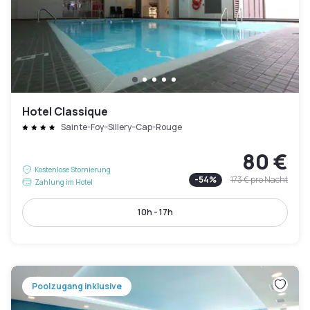
Hotel Classique
Sainte-Foy–Sillery–Cap-Rouge
80 €
Kostenlose Stornierung
-
54
%
173 €
pro Nacht
Zahlung im Hotel
10h - 17h
Poolzugang inklusive