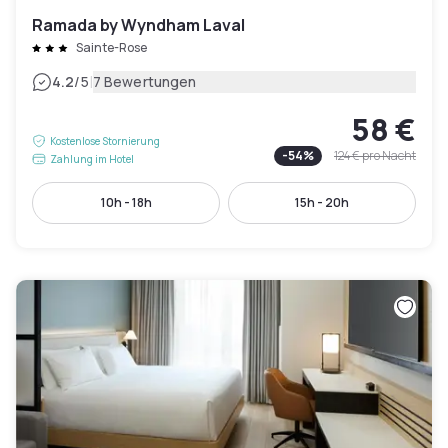
Ramada by Wyndham Laval
Sainte-Rose
|
4.2
/5
7 Bewertungen
58 €
Kostenlose Stornierung
-
54
%
124 €
pro Nacht
Zahlung im Hotel
10h - 18h
15h - 20h