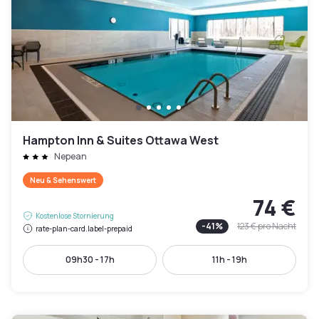
Hampton Inn & Suites Ottawa West
Nepean
Neu & Sehenswert
74 €
Kostenlose Stornierung
-
41
%
123 €
pro Nacht
rate-plan-card.label-prepaid
09h30 - 17h
11h - 19h