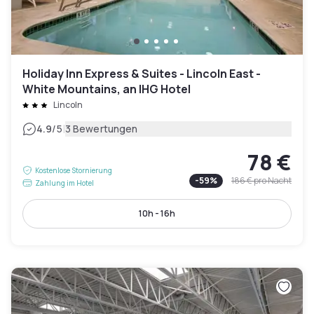
Holiday Inn Express & Suites - Lincoln East -
White Mountains, an IHG Hotel
Lincoln
|
4.9
/5
3 Bewertungen
78 €
Kostenlose Stornierung
-
59
%
186 €
pro Nacht
Zahlung im Hotel
10h - 16h