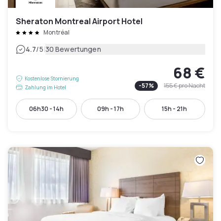
Sheraton Montreal Airport Hotel
Montréal
|
4.7
/5
30 Bewertungen
68 €
Kostenlose Stornierung
-
57
%
155 €
pro Nacht
Zahlung im Hotel
06h30 - 14h
09h - 17h
15h - 21h