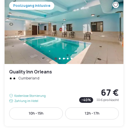
Poolzugang inklusive
Quality Inn Orleans
Cumberland
67 €
Kostenlose Stornierung
-
40
%
111 €
pro Nacht
Zahlung im Hotel
10h - 15h
12h - 17h