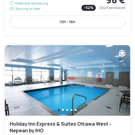
Kostenlose Stornierung
-
52
%
202 €
pro Nacht
Zahlung im Hotel
10h - 16h
Holiday Inn Express & Suites Ottawa West -
Nepean by IHG