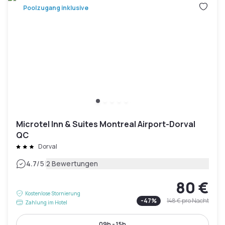
Poolzugang inklusive
Microtel Inn & Suites Montreal Airport-Dorval
QC
Dorval
|
4.7
/5
2 Bewertungen
80 €
Kostenlose Stornierung
-
47
%
148 €
pro Nacht
Zahlung im Hotel
09h - 15h