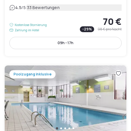
|
4.5
/5
33 Bewertungen
70 €
Kostenlose Stornierung
-
29
%
98 €
pro Nacht
Zahlung im Hotel
09h - 17h
Poolzugang inklusive