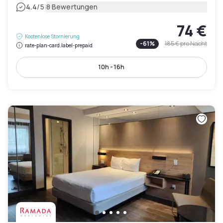
|
4.4
/5
8 Bewertungen
74 €
Kostenlose Stornierung
-
61
%
185 €
pro Nacht
rate-plan-card.label-prepaid
10h - 16h