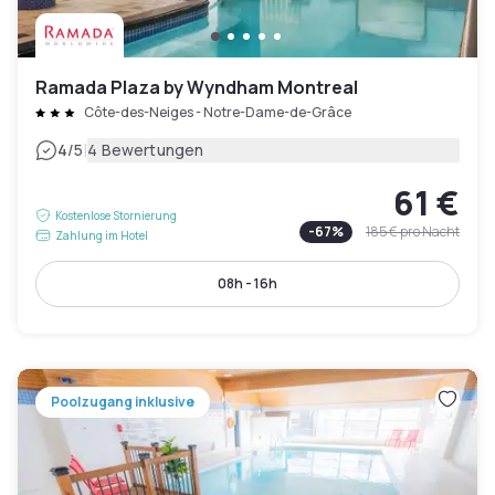
Ramada Plaza by Wyndham Montreal
Côte-des-Neiges - Notre-Dame-de-Grâce
|
4
/5
4 Bewertungen
61 €
Kostenlose Stornierung
-
67
%
185 €
pro Nacht
Zahlung im Hotel
08h - 16h
Poolzugang inklusive