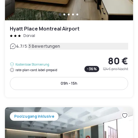
Hyatt Place Montreal Airport
Dorval
|
4.7
/5
3 Bewertungen
80 €
Kostenlose Stornierung
-
36
%
124 €
pro Nacht
rate-plan-card.label-prepaid
09h - 15h
Poolzugang inklusive