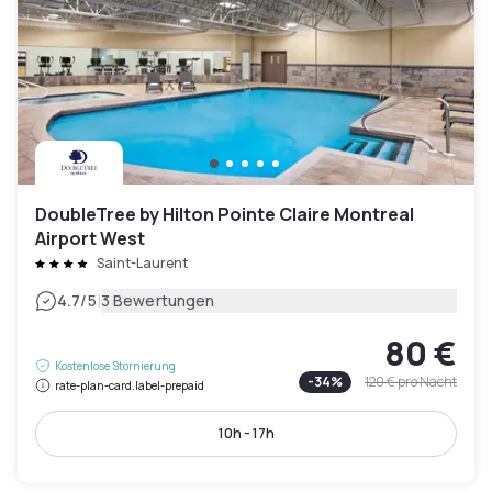
DoubleTree by Hilton Pointe Claire Montreal
Airport West
Saint-Laurent
|
4.7
/5
3 Bewertungen
80 €
Kostenlose Stornierung
-
34
%
120 €
pro Nacht
rate-plan-card.label-prepaid
10h - 17h