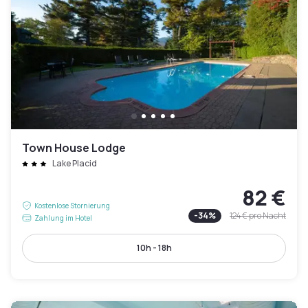
Town House Lodge
Lake Placid
82 €
Kostenlose Stornierung
-
34
%
124 €
pro Nacht
Zahlung im Hotel
10h - 18h