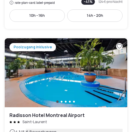
-
41
%
124 €
pro Nacht
rate-plan-card.label-prepaid
10h - 16h
14h - 20h
Poolzugang inklusive
Radisson Hotel Montreal Airport
Saint-Laurent
4.1
/5
6 Bewertungen