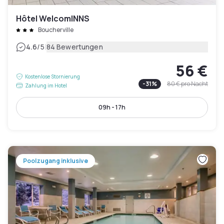
Hôtel WelcomINNS
Boucherville
|
4.6
/5
84 Bewertungen
56 €
Kostenlose Stornierung
-
31
%
80 €
pro Nacht
Zahlung im Hotel
09h - 17h
Poolzugang inklusive