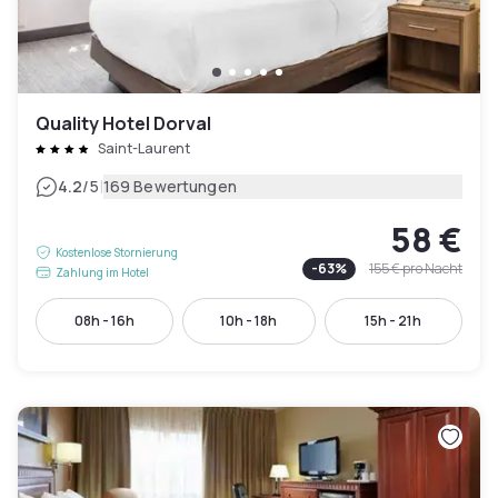
Quality Hotel Dorval
Saint-Laurent
|
4.2
/5
169 Bewertungen
58 €
Kostenlose Stornierung
-
63
%
155 €
pro Nacht
Zahlung im Hotel
08h - 16h
10h - 18h
15h - 21h