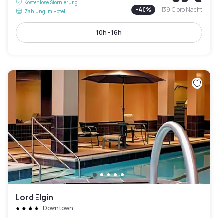
Kostenlose Stornierung
-
40
%
139 €
pro Nacht
Zahlung im Hotel
10h - 16h
Lord Elgin
Downtown