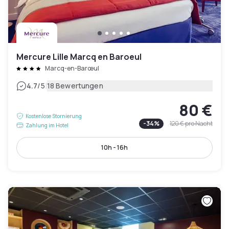
Mercure Lille Marcq en Baroeul
Marcq-en-Barœul
|
4.7
/5
18 Bewertungen
80 €
Kostenlose Stornierung
-
34
%
120 €
pro Nacht
Zahlung im Hotel
10h - 16h