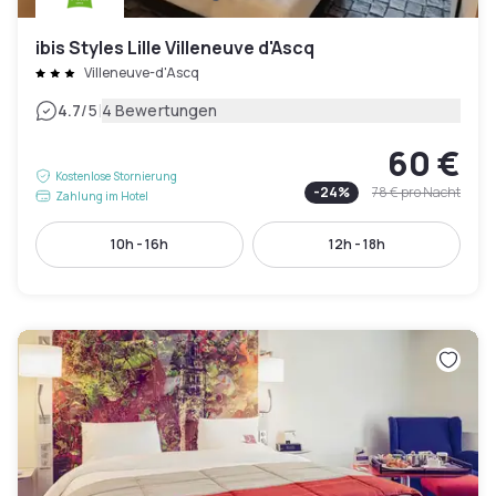
ibis Styles Lille Villeneuve d'Ascq
Villeneuve-d'Ascq
|
4.7
/5
4 Bewertungen
60 €
Kostenlose Stornierung
-
24
%
78 €
pro Nacht
Zahlung im Hotel
10h - 16h
12h - 18h