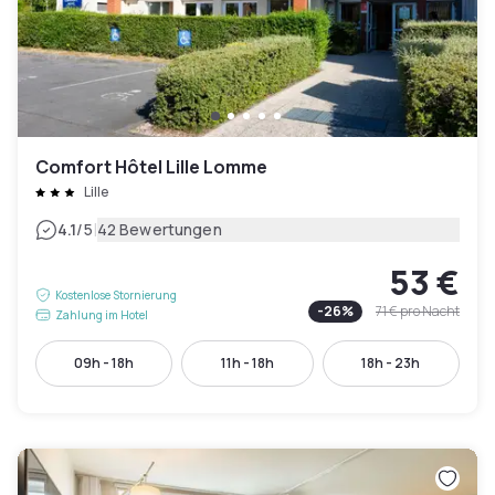
Comfort Hôtel Lille Lomme
Lille
|
4.1
/5
42 Bewertungen
53 €
Kostenlose Stornierung
-
26
%
71 €
pro Nacht
Zahlung im Hotel
09h - 18h
11h - 18h
18h - 23h