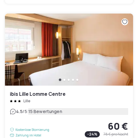
ibis Lille Lomme Centre
Lille
|
4.5
/5
15 Bewertungen
60 €
Kostenlose Stornierung
-
24
%
78 €
pro Nacht
Zahlung im Hotel