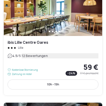
ibis Lille Centre Gares
Lille
|
4.5
/5
12 Bewertungen
59 €
Kostenlose Stornierung
-
24
%
77 €
pro Nacht
Zahlung im Hotel
10h - 15h