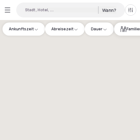
Stadt, Hotel, ...
Wann?
Alle 
Ankunftszeit
Abreisezeit
Dauer
Famili