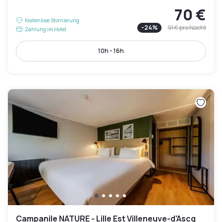
70 €
Kostenlose Stornierung
-
24
%
91 €
pro Nacht
Zahlung im Hotel
10h - 16h
Campanile NATURE - Lille Est Villeneuve-d'Ascq