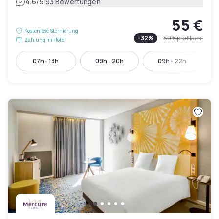
|
4.6
/5
93 Bewertungen
55 €
Kostenlose Stornierung
-
32
%
80 €
pro Nacht
Zahlung im Hotel
07h - 13h
09h - 20h
09h - 22h