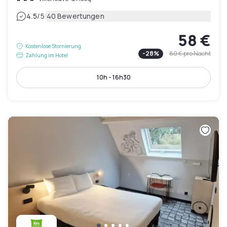
|
4.5
/5
40 Bewertungen
58 €
Kostenlose Stornierung
-
28
%
80 €
pro Nacht
Zahlung im Hotel
10h - 16h30