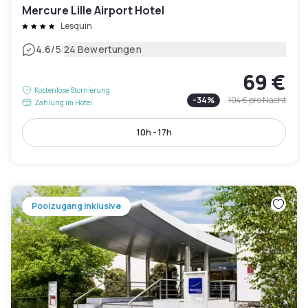
Mercure Lille Airport Hotel
Lesquin
|
4.6
/5
24 Bewertungen
69 €
Kostenlose Stornierung
-
34
%
104 €
pro Nacht
Zahlung im Hotel
10h - 17h
Poolzugang inklusive