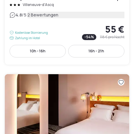
Villeneuve-d'Ascq
|
4.8
/5
2 Bewertungen
55 €
Kostenlose Stornierung
-
54
%
118 €
pro Nacht
Zahlung im Hotel
10h - 16h
16h - 21h