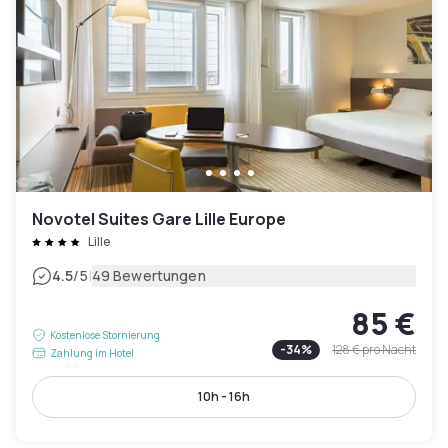
Novotel Suites Gare Lille Europe
Lille
|
4.5
/5
49 Bewertungen
85 €
Kostenlose Stornierung
-
34
%
128 €
pro Nacht
Zahlung im Hotel
10h - 16h