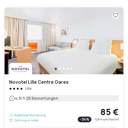
Novotel Lille Centre Gares
Lille
|
4.3
/5
25 Bewertungen
85 €
Kostenlose Stornierung
-
34
%
128 €
pro Nacht
Zahlung im Hotel