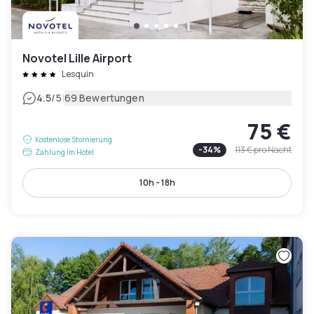
Novotel Lille Airport
Lesquin
|
4.5
/5
69 Bewertungen
75 €
Kostenlose Stornierung
-
34
%
113 €
pro Nacht
Zahlung im Hotel
10h - 18h