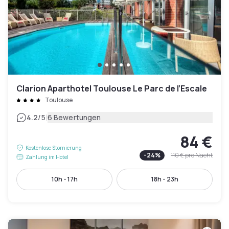
Clarion Aparthotel Toulouse Le Parc de l’Escale
Toulouse
|
4.2
/5
6 Bewertungen
84 €
Kostenlose Stornierung
-
24
%
110 €
pro Nacht
Zahlung im Hotel
10h - 17h
18h - 23h