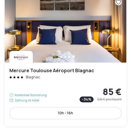
Mercure Toulouse Aéroport Blagnac
Blagnac
85 €
Kostenlose Stornierung
-
34
%
128 €
pro Nacht
Zahlung im Hotel
10h - 16h