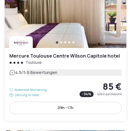
Mercure Toulouse Centre Wilson Capitole hotel
Toulouse
|
4.5
/5
6 Bewertungen
85 €
Kostenlose Stornierung
-
34
%
128 €
pro Nacht
Zahlung im Hotel
09h - 17h