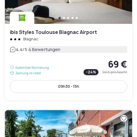
ibis Styles Toulouse Blagnac Airport
Blagnac
|
4.4
/5
4 Bewertungen
69 €
Kostenlose Stornierung
-
24
%
90 €
pro Nacht
Zahlung im Hotel
09h30 - 15h