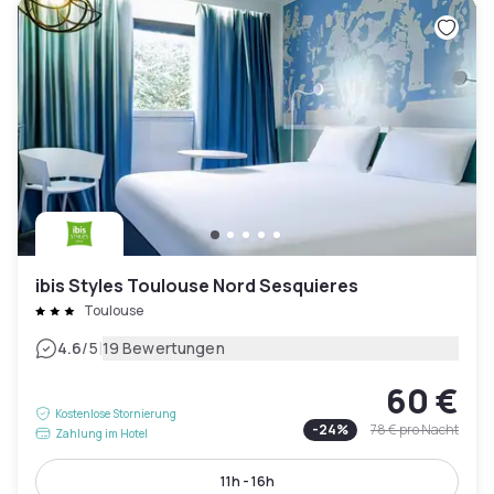
ibis Styles Toulouse Nord Sesquieres
Toulouse
|
4.6
/5
19 Bewertungen
60 €
Kostenlose Stornierung
-
24
%
78 €
pro Nacht
Zahlung im Hotel
11h - 16h