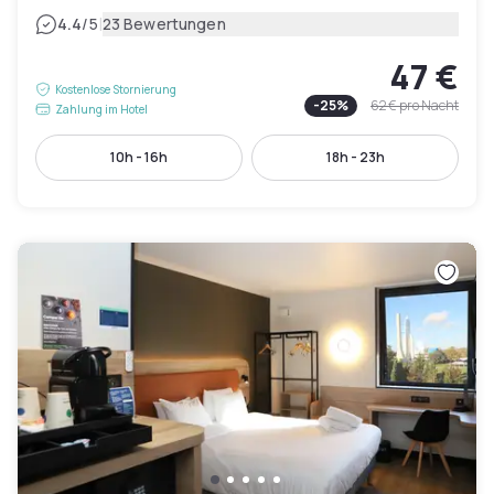
|
4.4
/5
23 Bewertungen
47 €
Kostenlose Stornierung
-
25
%
62 €
pro Nacht
Zahlung im Hotel
10h - 16h
18h - 23h