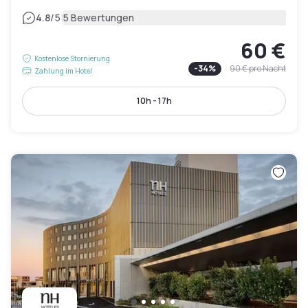
|
4.8
/5
5 Bewertungen
60 €
Kostenlose Stornierung
-
34
%
90 €
pro Nacht
Zahlung im Hotel
10h - 17h