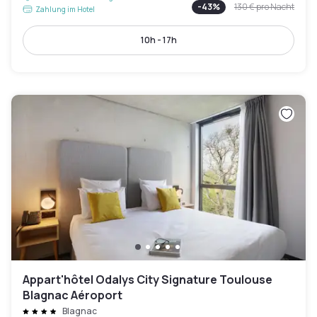
-
43
%
130 €
pro Nacht
Zahlung im Hotel
10h - 17h
Appart'hôtel Odalys City Signature Toulouse
Blagnac Aéroport
Blagnac