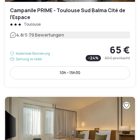
Campanile PRIME - Toulouse Sud Balma Cité de
l'Espace
Toulouse
|
4.8
/5
79 Bewertungen
65 €
Kostenlose Stornierung
-
24
%
85 €
pro Nacht
Zahlung im Hotel
10h - 15h30