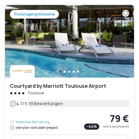
Poolzugang inklusive
Courtyard by Marriott Toulouse Airport
Toulouse
|
4.7
/5
19 Bewertungen
79 €
Kostenlose Stornierung
-
44
%
140 €
pro Nacht
rate-plan-card.label-prepaid