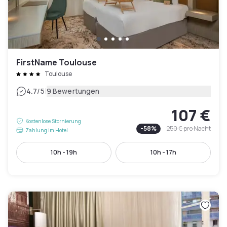
FirstName Toulouse
Toulouse
|
4.7
/5
9 Bewertungen
107 €
Kostenlose Stornierung
-
58
%
250 €
pro Nacht
Zahlung im Hotel
10h - 19h
10h - 17h