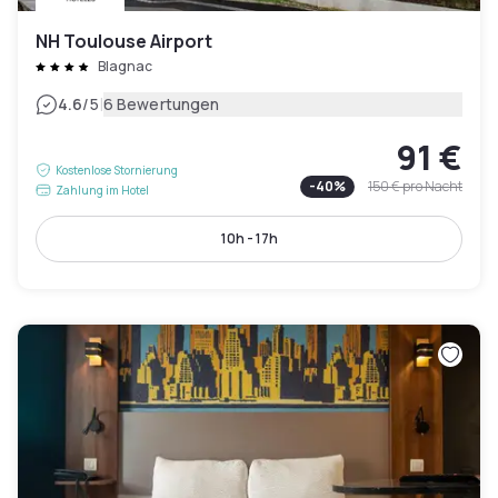
NH Toulouse Airport
Blagnac
|
4.6
/5
6 Bewertungen
91 €
Kostenlose Stornierung
-
40
%
150 €
pro Nacht
Zahlung im Hotel
10h - 17h