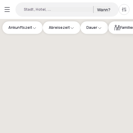
Stadt, Hotel, ...
Wann?
Alle 
Ankunftszeit
Abreisezeit
Dauer
Famili