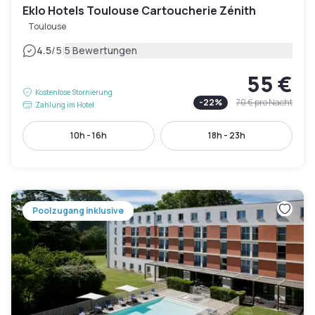
Eklo Hotels Toulouse Cartoucherie Zénith
Toulouse
|
4.5
/5
5 Bewertungen
55 €
Kostenlose Stornierung
-
22
%
70 €
pro Nacht
Zahlung im Hotel
10h - 16h
18h - 23h
Poolzugang inklusive