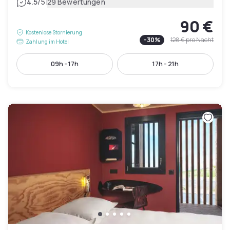
|
4.5
/5
29 Bewertungen
90 €
Kostenlose Stornierung
-
30
%
128 €
pro Nacht
Zahlung im Hotel
09h - 17h
17h - 21h