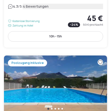
|
4.3
/5
4 Bewertungen
45 €
Kostenlose Stornierung
-
24
%
59 €
pro Nacht
Zahlung im Hotel
10h - 15h
Poolzugang inklusive