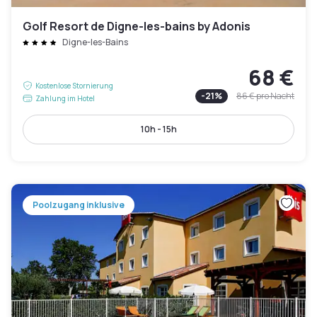
Golf Resort de Digne-les-bains by Adonis
Digne-les-Bains
68 €
Kostenlose Stornierung
-
21
%
86 €
pro Nacht
Zahlung im Hotel
10h - 15h
Poolzugang inklusive