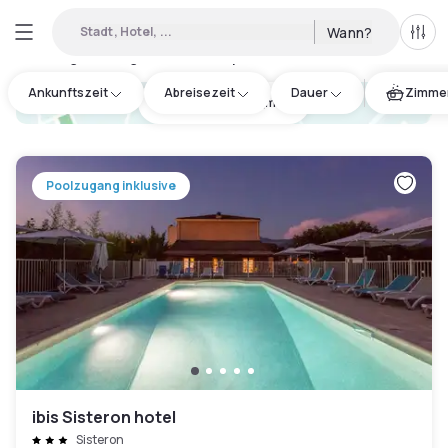
Stadt, Hotel, ...
Wann?
Alle 
Verfügbare Tageshotels in Alpes-de-Haute-Provence
:
3
Ankunftszeit
Abreisezeit
Dauer
Zimmer
hotel.cta.view_map
Poolzugang inklusive
ibis Sisteron hotel
Sisteron