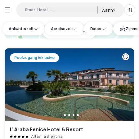
Stadt, Hotel, ...
Wann?
Alle 
Verfügbare Tageshotels in Provincia di Salerno
:
2
Ankunftszeit
Abreisezeit
Dauer
Zimmer
hotel.cta.view_map
Poolzugang inklusive
L' Araba Fenice Hotel & Resort
Altavilla Silentina