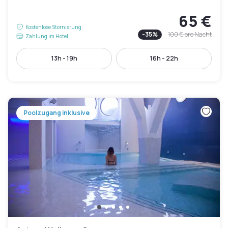
65 €
Kostenlose Stornierung
-
35
%
100 €
pro Nacht
Zahlung im Hotel
13h - 19h
16h - 22h
Poolzugang inklusive