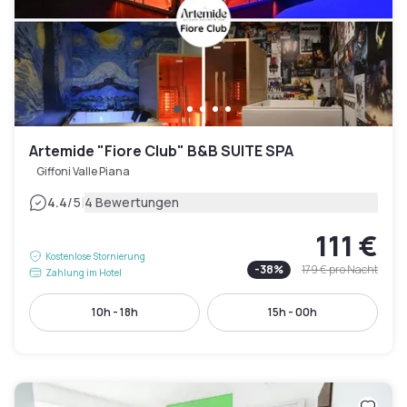
Artemide "Fiore Club" B&B SUITE SPA
Giffoni Valle Piana
|
4.4
/5
4 Bewertungen
111 €
Kostenlose Stornierung
-
38
%
179 €
pro Nacht
Zahlung im Hotel
10h - 18h
15h - 00h