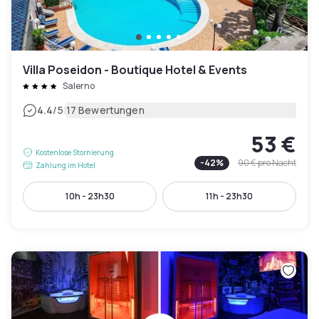
Villa Poseidon - Boutique Hotel & Events
Salerno
|
4.4
/5
17 Bewertungen
53 €
Kostenlose Stornierung
-
42
%
90 €
pro Nacht
Zahlung im Hotel
10h - 23h30
11h - 23h30