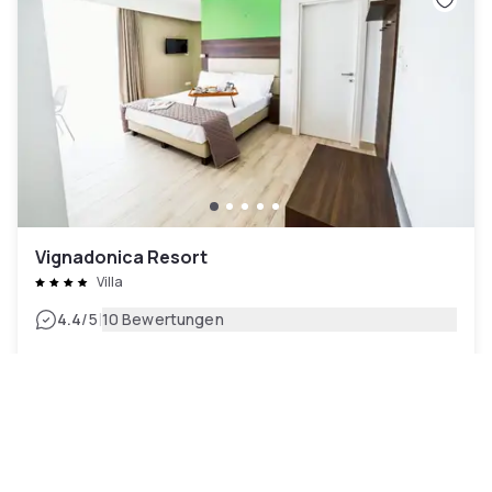
Vignadonica Resort
Villa
|
4.4
/5
10 Bewertungen
67 €
Kostenlose Stornierung
-
26
%
90 €
pro Nacht
Zahlung im Hotel
09h - 15h30