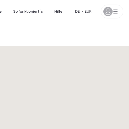
e
So funktioniert´s
Hilfe
DE
•
EUR