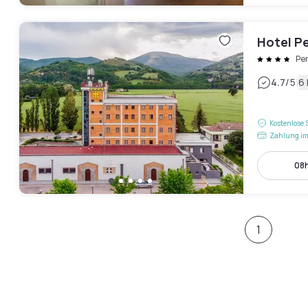
Hotel P
Pe
|
4.7
/5
6
Kostenlose 
Zahlung im
08h
1