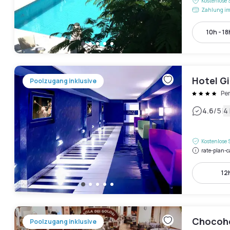
Kostenlose 
Zahlung im
10h - 18
Hotel Gi
Poolzugang inklusive
Pe
|
4.6
/5
4
Kostenlose 
rate-plan-c
12h
Chocoh
Poolzugang inklusive