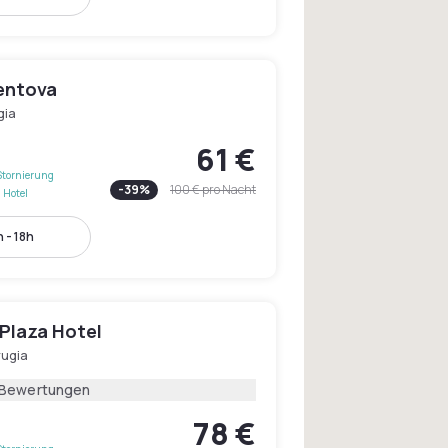
entova
gia
61 €
Stornierung
-
39
%
100 €
pro Nacht
 Hotel
 - 18h
 Plaza Hotel
rugia
 Bewertungen
78 €