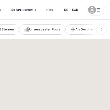
e
So funktioniert´s
Hilfe
DE
•
EUR
5 Sternen
Unsere besten Pools
Als Geschenk kaufen