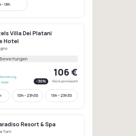
 - 18h
ls Villa Dei Platani
e Hotel
igno
 Bewertungen
106 €
Stornierung
-
30
%
150 €
pro Nacht
 Hotel
h
10h - 23h30
15h - 23h30
aradiso Resort & Spa
e Torri