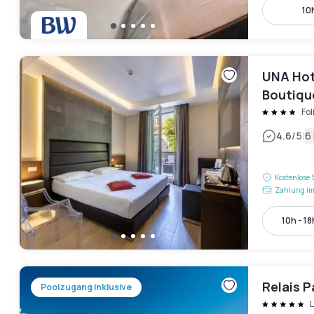
10h
UNA Hote
Boutiqu
Fol
|
4.6
/5
6
Kostenlose 
Zahlung im
10h - 18
Relais P
Poolzugang inklusive
L