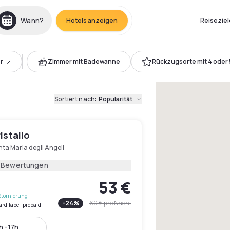
Wann?
Hotels anzeigen
Reiseziel
r
Zimmer mit Badewanne
Rückzugsorte mit 4 oder 
Sortiert nach
:
Popularität
istallo
ta Maria degli Angeli
1 Bewertungen
53 €
Stornierung
-
24
%
69 €
pro Nacht
ard.label-prepaid
 - 17h