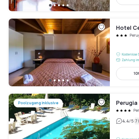
Hotel C
Peru
Kostenlose 
Zahlung im
10h
Perugia
Poolzugang inklusive
Pe
|
4.4
/5
7