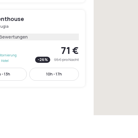
enthouse
rugia
 Bewertungen
71 €
Stornierung
-
26
%
95 €
pro Nacht
 Hotel
 - 13h
10h - 17h