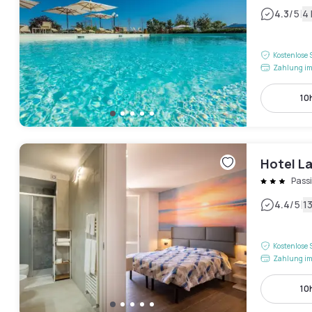
|
4.3
/5
4
Kostenlose 
Zahlung im
10h
Hotel L
Pass
|
4.4
/5
1
Kostenlose 
Zahlung im
10h