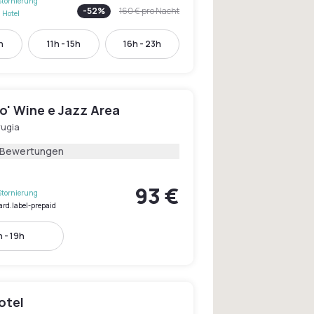
Stornierung
-
52
%
160 €
pro Nacht
 Hotel
h
11h - 15h
16h - 23h
o' Wine e Jazz Area
rugia
 Bewertungen
93 €
Stornierung
ard.label-prepaid
 - 19h
otel