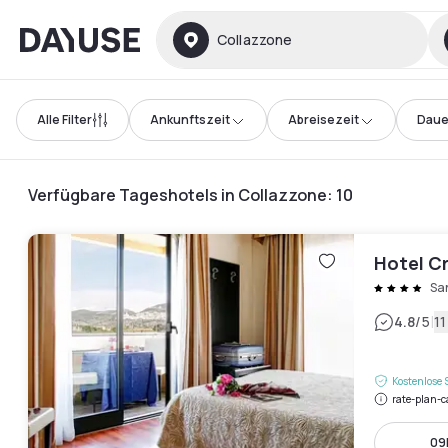
Dayuse
Collazzone
Alle Filter
Ankunftszeit
Abreisezeit
Daue
Verfügbare Tageshotels in Collazzone
:
10
Hotel Cr
San
|
4.8
/5
1
Kostenlose 
rate-plan-c
09h