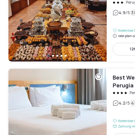
Peru
|
4.9
/5
3
Kostenlose 
rate-plan-c
12h
Best We
Perugia
Pe
|
4.2
/5
4
Kostenlose 
Zahlung im