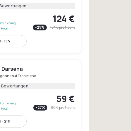
 Bewertungen
124 €
Stornierung
-
25
%
164 €
pro Nacht
 Hotel
 - 18h
a Darsena
ignano sul Trasimeno
3 Bewertungen
59 €
Stornierung
-
27
%
80 €
pro Nacht
 Hotel
 - 21h