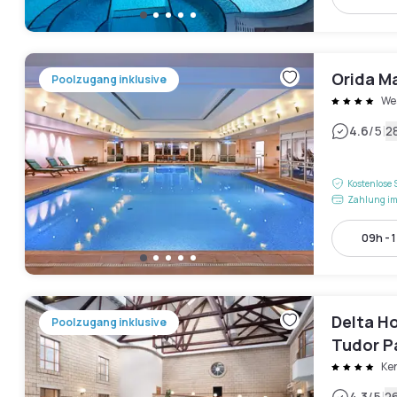
Orida M
Poolzugang inklusive
We
|
4.6
/5
2
Kostenlose 
Zahlung im
09h - 
Delta Ho
Poolzugang inklusive
Tudor P
Club
Ke
4.3
/5
2