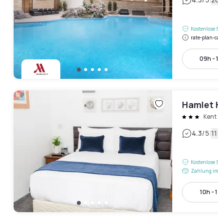
|
Kostenlose 
rate-plan-c
09h - 
Hamlet 
Kent
|
4.3
/5
1
Kostenlose 
Zahlung im
10h - 