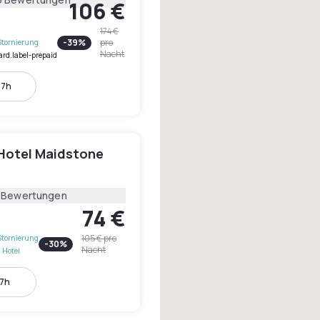
106 €
174 €
-
39
%
pro
Stornierung
Nacht
ard.label-prepaid
17h
Hotel Maidstone
1 Bewertungen
74 €
105 €
pro
Stornierung
-
30
%
Nacht
 Hotel
17h