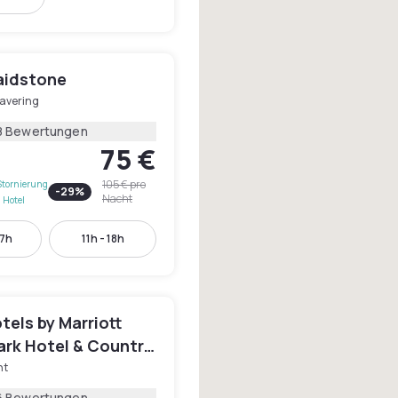
aidstone
avering
8 Bewertungen
75 €
105 €
pro
Stornierung
-
29
%
Nacht
 Hotel
17h
11h - 18h
tels by Marriott
ark Hotel & Country
nt
6 Bewertungen