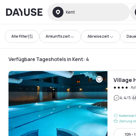
Dayuse
Kent
Alle Filter
Ankunftszeit
Abreisezeit
Daue
Verfügbare Tageshotels in Kent
:
4
Village
Ay
|
4.4
/5
4
Kostenlose 
Zahlung im
10h - 