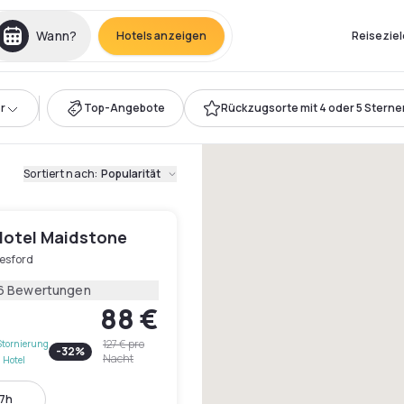
Wann?
Hotels anzeigen
Reiseziel
r
Top-Angebote
Rückzugsorte mit 4 oder 5 Sterne
Sortiert nach
:
Popularität
 Hotel Maidstone
lesford
6 Bewertungen
88 €
127 €
pro
Stornierung
-
32
%
Nacht
 Hotel
17h