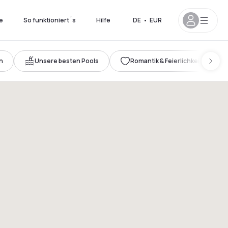
e
So funktioniert´s
Hilfe
DE
•
EUR
n
Unsere besten Pools
Romantik & Feierlichkeiten