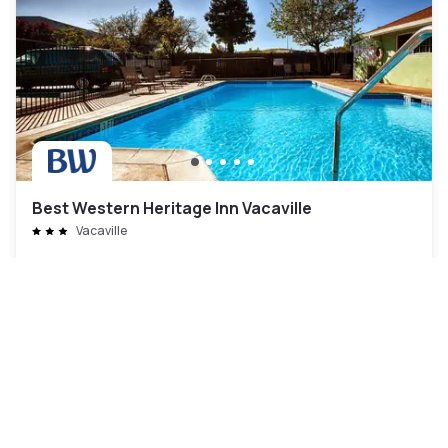
Best Western Heritage Inn Vacaville
Vacaville
66 €
Kostenlose Stornierung
-
23
%
85 €
pro Nacht
Zahlung im Hotel
08h - 16h