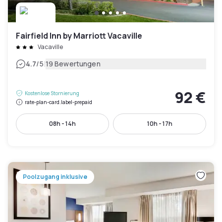
Fairfield Inn by Marriott Vacaville
Vacaville
|
4.7
/5
19 Bewertungen
92 €
Kostenlose Stornierung
rate-plan-card.label-prepaid
08h - 14h
10h - 17h
Poolzugang inklusive