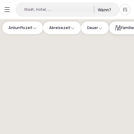
Stadt, Hotel, ...
Wann?
Alle 
Ankunftszeit
Abreisezeit
Dauer
Famili