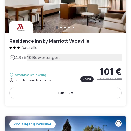
Residence Inn by Marriott Vacaville
Vacaville
|
4.9
/5
10 Bewertungen
101 €
Kostenlose Stornierung
-
31
%
146 €
pro Nacht
rate-plan-card.label-prepaid
10h - 17h
Poolzugang inklusive