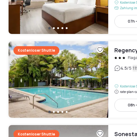
Kostenlose 
Zahlung im
07h -
Regency
Kostenloser Shuttle
Flag
|
4.5
/5
1
Kostenlose 
rate-plan-c
08h -
Sonesta
Kostenloser Shuttle