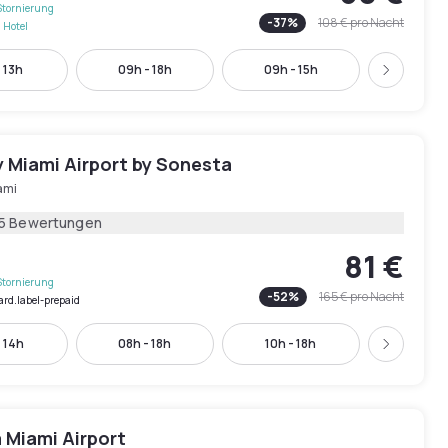
Stornierung
-
37
%
108 €
pro Nacht
 Hotel
 13h
09h - 18h
09h - 15h
10h - 
Weiter
 Miami Airport by Sonesta
ami
15 Bewertungen
81 €
Stornierung
-
52
%
165 €
pro Nacht
ard.label-prepaid
 14h
08h - 18h
10h - 18h
12h - 
Weiter
 Miami Airport