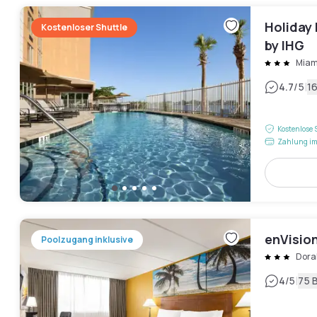
Holiday 
Kostenloser Shuttle
by IHG
Miam
|
4.7
/5
1
Kostenlose 
Zahlung im
enVision
Poolzugang inklusive
Dora
|
4
/5
75 