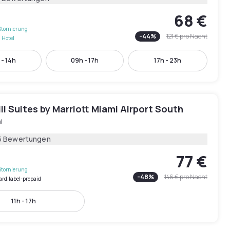
68 €
Stornierung
-
44
%
121 €
pro Nacht
 Hotel
 - 14h
09h - 17h
17h - 23h
ll Suites by Marriott Miami Airport South
i
5 Bewertungen
77 €
Stornierung
-
48
%
146 €
pro Nacht
ard.label-prepaid
11h - 17h