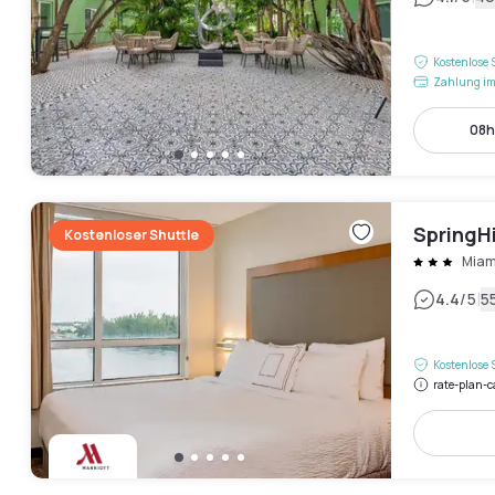
Kostenlose 
Zahlung im
08h
SpringHi
Kostenloser Shuttle
Miam
|
4.4
/5
5
Kostenlose 
rate-plan-c