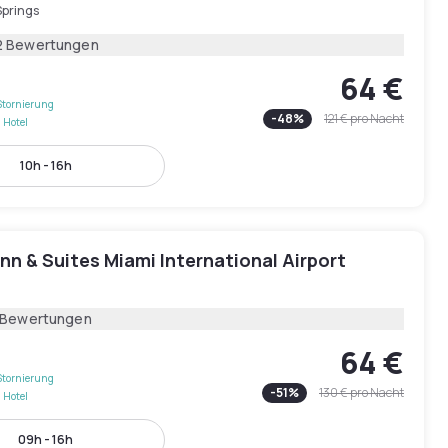
Springs
2 Bewertungen
64 €
Stornierung
-
48
%
121 €
pro Nacht
 Hotel
10h - 16h
Inn & Suites Miami International Airport
 Bewertungen
64 €
Stornierung
-
51
%
130 €
pro Nacht
 Hotel
09h - 16h