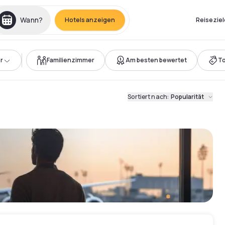
Wann?
Hotels anzeigen
Reiseziel
r
Familienzimmer
Am besten bewertet
T
Sortiert nach
:
Popularität