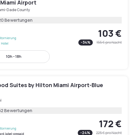
 Miami Airport
ami-Dade County
20 Bewertungen
103 €
Stornierung
-
34
%
155 €
pro Nacht
 Hotel
10h - 18h
d Suites by Hilton Miami Airport-Blue
i
52 Bewertungen
172 €
Stornierung
-
24
%
225 €
pro Nacht
ard.label-prepaid