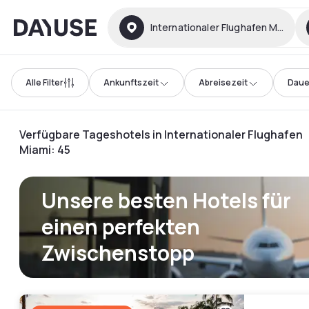
Dayuse
Internationaler Flughafen Miami
Alle Filter
Ankunftszeit
Abreisezeit
Daue
Verfügbare Tageshotels in Internationaler Flughafen
Miami
:
45
Unsere besten Hotels für
einen perfekten
Zwischenstopp