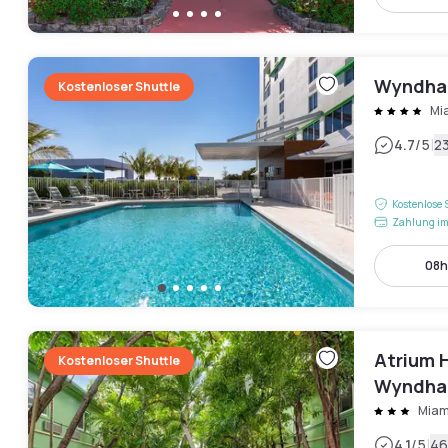
Wyndham
Kostenloser Shuttle
Mi
|
4.7
/5
2
Kostenlose 
Zahlung im
08h
Atrium 
Kostenloser Shuttle
Wyndh
Miam
|
4.1
/5
46