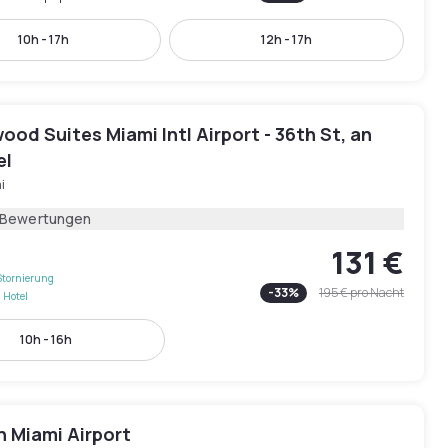
10h - 17h
12h - 17h
od Suites Miami Intl Airport - 36th St, an
el
i
 Bewertungen
131 €
Stornierung
-
33
%
195 €
pro Nacht
 Hotel
10h - 16h
n Miami Airport