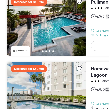
Pullman
Kostenloser Shuttle
Mi
|
4.5
/5
4
Kostenlose 
Zahlung im
Homewoo
Kostenloser Shuttle
Lagoon
Miam
|
4.6
/5
2
Kostenlose 
rate-plan-c