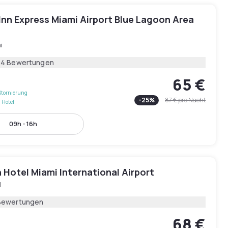
Inn Express Miami Airport Blue Lagoon Area
i
64 Bewertungen
65 €
Stornierung
-
25
%
87 €
pro Nacht
 Hotel
09h - 16h
 Hotel Miami International Airport
l
Bewertungen
68 €