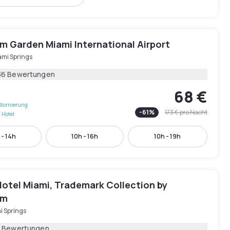
 Garden Miami International Airport
ami Springs
36 Bewertungen
68 €
Stornierung
-
61
%
173 €
pro Nacht
 Hotel
 - 14h
10h - 16h
10h - 19h
Hotel Miami, Trademark Collection by
am
i Springs
 Bewertungen