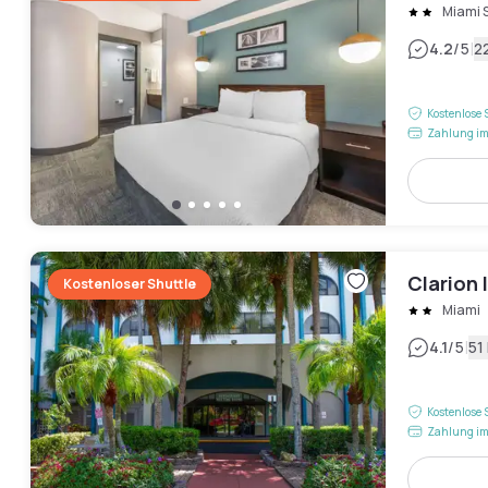
Miami 
|
4.2
/5
2
Kostenlose 
Zahlung im
Clarion 
Kostenloser Shuttle
Miami
|
4.1
/5
51
Kostenlose 
Zahlung im