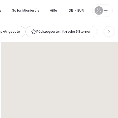
e
So funktioniert´s
Hilfe
DE
•
EUR
op-Angebote
Rückzugsorte mit 4 oder 5 Sternen
Kingsi