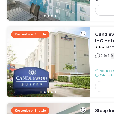
Candlewo
Kostenloser Shuttle
IHG Hot
Miam
|
4.9
/5
9
Kostenlose 
Zahlung im
Sleep In
Kostenloser Shuttle